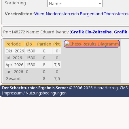
Sortierung
Vereinslisten:
Wien
Niederösterreich
Burgenland
Oberösterrei
Pnr:148272 Name: Eduard Ivanov (
Grafik Elo-Zeitreihe
,
Grafik 
Periode
Elo
Partien
Pkt.
Okt. 2026
1530
0
0
Jul. 2026
1530
0
0
Apr. 2026
1530
8
7,5
Jan. 2026
0
0
0
Gesamt
8
7,5
Der Schachturnier-Ergebnis-Server
© 2006-2026 Heinz Herzog
, CMS
Impressum / Nutzungsbedingungen