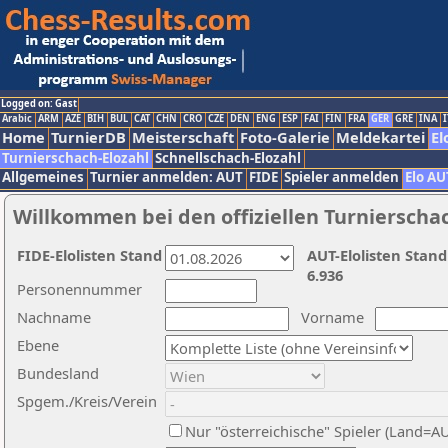
Logged on: Gast
Arabic
ARM
AZE
BIH
BUL
CAT
CHN
CRO
CZE
DEN
ENG
ESP
FAI
FIN
FRA
GER
GRE
INA
I
Home
TurnierDB
Meisterschaft
Foto-Galerie
Meldekartei
El
Turnierschach-Elozahl
Schnellschach-Elozahl
Allgemeines
Turnier anmelden: AUT
FIDE
Spieler anmelden
Elo AU
Willkommen bei den offiziellen Turnierscha
FIDE-Elolisten Stand
AUT-Elolisten Stand
6.936
Personennummer
Nachname
Vorname
Ebene
Bundesland
Spgem./Kreis/Verein
Nur "österreichische" Spieler (Land=A