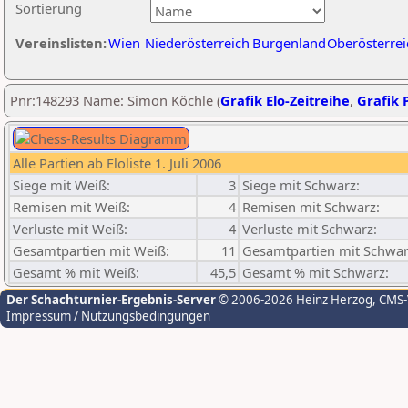
Sortierung
Vereinslisten:
Wien
Niederösterreich
Burgenland
Oberösterrei
Pnr:148293 Name: Simon Köchle (
Grafik Elo-Zeitreihe
,
Grafik P
Alle Partien ab Eloliste 1. Juli 2006
Siege mit Weiß:
3
Siege mit Schwarz:
Remisen mit Weiß:
4
Remisen mit Schwarz:
Verluste mit Weiß:
4
Verluste mit Schwarz:
Gesamtpartien mit Weiß:
11
Gesamtpartien mit Schwar
Gesamt % mit Weiß:
45,5
Gesamt % mit Schwarz:
Der Schachturnier-Ergebnis-Server
© 2006-2026 Heinz Herzog
, CMS
Impressum / Nutzungsbedingungen