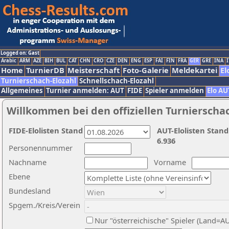
Logged on: Gast
Arabic
ARM
AZE
BIH
BUL
CAT
CHN
CRO
CZE
DEN
ENG
ESP
FAI
FIN
FRA
GER
GRE
INA
I
Home
TurnierDB
Meisterschaft
Foto-Galerie
Meldekartei
El
Turnierschach-Elozahl
Schnellschach-Elozahl
Allgemeines
Turnier anmelden: AUT
FIDE
Spieler anmelden
Elo AU
Willkommen bei den offiziellen Turnierscha
FIDE-Elolisten Stand
AUT-Elolisten Stand
6.936
Personennummer
Nachname
Vorname
Ebene
Bundesland
Spgem./Kreis/Verein
Nur "österreichische" Spieler (Land=A