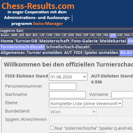
Logged on: Gast
Arabic
ARM
AZE
BIH
BUL
CAT
CHN
CRO
CZE
DEN
ENG
ESP
FAI
FIN
FRA
GER
GRE
INA
I
Home
TurnierDB
Meisterschaft
Foto-Galerie
Meldekartei
El
Turnierschach-Elozahl
Schnellschach-Elozahl
Allgemeines
Turnier anmelden: AUT
FIDE
Spieler anmelden
Elo AU
Willkommen bei den offiziellen Turnierscha
FIDE-Elolisten Stand
AUT-Elolisten Stand
6.936
Personennummer
Nachname
Vorname
Ebene
Bundesland
Spgem./Kreis/Verein
Nur "österreichische" Spieler (Land=A