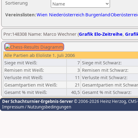
Sortierung
Vereinslisten:
Wien
Niederösterreich
Burgenland
Oberösterrei
Pnr:148308 Name: Marco Wechner (
Grafik Elo-Zeitreihe
,
Grafik
Alle Partien ab Eloliste 1. Juli 2006
Siege mit Weiß:
7
Siege mit Schwarz:
Remisen mit Weiß:
3
Remisen mit Schwarz:
Verluste mit Weiß:
11
Verluste mit Schwarz:
Gesamtpartien mit Weiß:
21
Gesamtpartien mit Schwar
Gesamt % mit Weiß:
40,5
Gesamt % mit Schwarz:
Der Schachturnier-Ergebnis-Server
© 2006-2026 Heinz Herzog
, CMS
Impressum / Nutzungsbedingungen