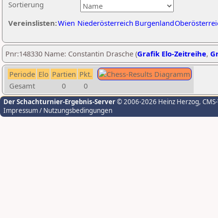
Sortierung
Vereinslisten:
Wien
Niederösterreich
Burgenland
Oberösterrei
Pnr:148330 Name: Constantin Drasche (
Grafik Elo-Zeitreihe
,
Gr
Periode
Elo
Partien
Pkt.
Gesamt
0
0
Der Schachturnier-Ergebnis-Server
© 2006-2026 Heinz Herzog
, CMS
Impressum / Nutzungsbedingungen