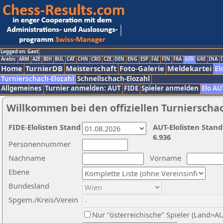
Logged on: Gast
Arabic
ARM
AZE
BIH
BUL
CAT
CHN
CRO
CZE
DEN
ENG
ESP
FAI
FIN
FRA
GER
GRE
INA
I
Home
TurnierDB
Meisterschaft
Foto-Galerie
Meldekartei
El
Turnierschach-Elozahl
Schnellschach-Elozahl
Allgemeines
Turnier anmelden: AUT
FIDE
Spieler anmelden
Elo AU
Willkommen bei den offiziellen Turnierscha
FIDE-Elolisten Stand
AUT-Elolisten Stand
6.936
Personennummer
Nachname
Vorname
Ebene
Bundesland
Spgem./Kreis/Verein
Nur "österreichische" Spieler (Land=A