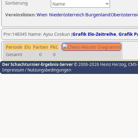
Sortierung
Vereinslisten:
Wien
Niederösterreich
Burgenland
Oberösterrei
Pnr:148345 Name: Aysu Coskun (
Grafik Elo-Zeitreihe
,
Grafik Pa
Periode
Elo
Partien
Pkt.
Gesamt
0
0
Der Schachturnier-Ergebnis-Server
© 2006-2026 Heinz Herzog
, CMS
Impressum / Nutzungsbedingungen