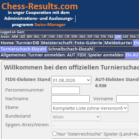
Logged on: Gast
Arabic
ARM
AZE
BIH
BUL
CAT
CHN
CRO
CZE
DEN
ENG
ESP
FAI
FIN
FRA
GER
GRE
INA
I
Home
TurnierDB
Meisterschaft
Foto-Galerie
Meldekartei
El
Turnierschach-Elozahl
Schnellschach-Elozahl
Allgemeines
Turnier anmelden: AUT
FIDE
Spieler anmelden
Elo AU
Willkommen bei den offiziellen Turnierscha
FIDE-Elolisten Stand
AUT-Elolisten Stand
6.936
Personennummer
Nachname
Vorname
Ebene
Bundesland
Spgem./Kreis/Verein
Nur "österreichische" Spieler (Land=A