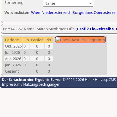
Sortierung
Vereinslisten:
Wien
Niederösterreich
Burgenland
Oberösterrei
Pnr:148367 Name: Mateo Strohmer-Düh (
Grafik Elo-Zeitreihe
,
Periode
Elo
Partien
Pkt.
Okt. 2026
0
0
0
Jul. 2026
0
0
0
Apr. 2026
0
0
0
Jan. 2026
0
0
0
Gesamt
0
0
Der Schachturnier-Ergebnis-Server
© 2006-2026 Heinz Herzog
, CMS
Impressum / Nutzungsbedingungen