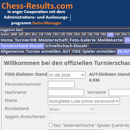
Logged on: Gast
Arabic
ARM
AZE
BIH
BUL
CAT
CHN
CRO
CZE
DEN
ENG
ESP
FAI
FIN
FRA
GER
GRE
INA
I
Home
TurnierDB
Meisterschaft
Foto-Galerie
Meldekartei
El
Turnierschach-Elozahl
Schnellschach-Elozahl
Allgemeines
Turnier anmelden: AUT
FIDE
Spieler anmelden
Elo AU
Willkommen bei den offiziellen Turnierscha
FIDE-Elolisten Stand
AUT-Elolisten Stand
6.936
Personennummer
Nachname
Vorname
Ebene
Bundesland
Spgem./Kreis/Verein
Nur "österreichische" Spieler (Land=A