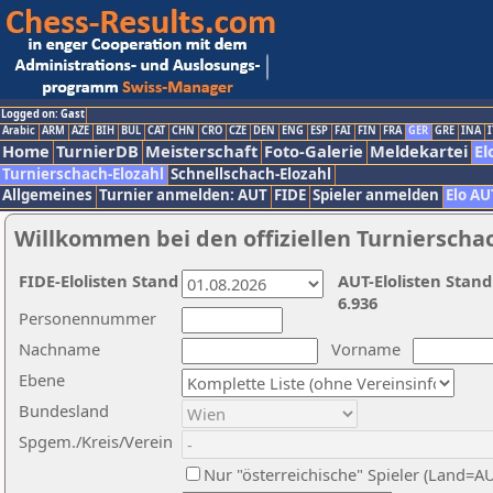
Logged on: Gast
Arabic
ARM
AZE
BIH
BUL
CAT
CHN
CRO
CZE
DEN
ENG
ESP
FAI
FIN
FRA
GER
GRE
INA
I
Home
TurnierDB
Meisterschaft
Foto-Galerie
Meldekartei
El
Turnierschach-Elozahl
Schnellschach-Elozahl
Allgemeines
Turnier anmelden: AUT
FIDE
Spieler anmelden
Elo AU
Willkommen bei den offiziellen Turnierscha
FIDE-Elolisten Stand
AUT-Elolisten Stand
6.936
Personennummer
Nachname
Vorname
Ebene
Bundesland
Spgem./Kreis/Verein
Nur "österreichische" Spieler (Land=A