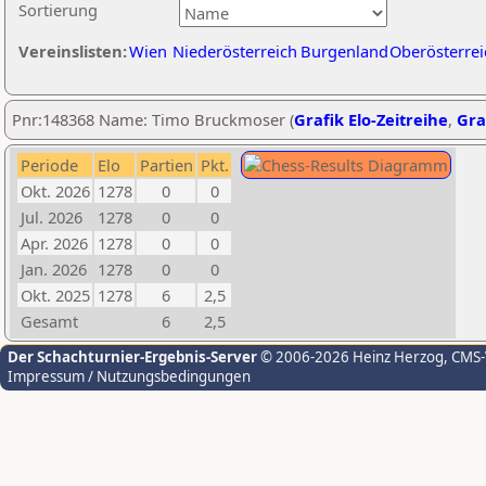
Sortierung
Vereinslisten:
Wien
Niederösterreich
Burgenland
Oberösterrei
Pnr:148368 Name: Timo Bruckmoser (
Grafik Elo-Zeitreihe
,
Gra
Periode
Elo
Partien
Pkt.
Okt. 2026
1278
0
0
Jul. 2026
1278
0
0
Apr. 2026
1278
0
0
Jan. 2026
1278
0
0
Okt. 2025
1278
6
2,5
Gesamt
6
2,5
Der Schachturnier-Ergebnis-Server
© 2006-2026 Heinz Herzog
, CMS
Impressum / Nutzungsbedingungen