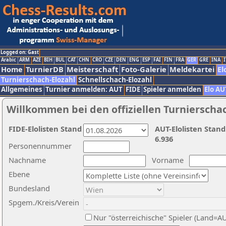
Logged on: Gast
Arabic
ARM
AZE
BIH
BUL
CAT
CHN
CRO
CZE
DEN
ENG
ESP
FAI
FIN
FRA
GER
GRE
INA
I
Home
TurnierDB
Meisterschaft
Foto-Galerie
Meldekartei
El
Turnierschach-Elozahl
Schnellschach-Elozahl
Allgemeines
Turnier anmelden: AUT
FIDE
Spieler anmelden
Elo AU
Willkommen bei den offiziellen Turnierscha
FIDE-Elolisten Stand
AUT-Elolisten Stand
6.936
Personennummer
Nachname
Vorname
Ebene
Bundesland
Spgem./Kreis/Verein
Nur "österreichische" Spieler (Land=A