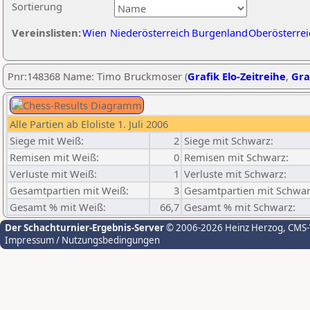
Sortierung
Vereinslisten:
Wien
Niederösterreich
Burgenland
Oberösterrei
Pnr:148368 Name: Timo Bruckmoser (
Grafik Elo-Zeitreihe
,
Gra
Alle Partien ab Eloliste 1. Juli 2006
Siege mit Weiß:
2
Siege mit Schwarz:
Remisen mit Weiß:
0
Remisen mit Schwarz:
Verluste mit Weiß:
1
Verluste mit Schwarz:
Gesamtpartien mit Weiß:
3
Gesamtpartien mit Schwar
Gesamt % mit Weiß:
66,7
Gesamt % mit Schwarz:
Der Schachturnier-Ergebnis-Server
© 2006-2026 Heinz Herzog
, CMS
Impressum / Nutzungsbedingungen