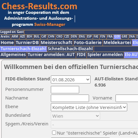
Logged on: Gast
Arabic
ARM
AZE
BIH
BUL
CAT
CHN
CRO
CZE
DEN
ENG
ESP
FAI
FIN
FRA
GER
GRE
INA
I
Home
TurnierDB
Meisterschaft
Foto-Galerie
Meldekartei
El
Turnierschach-Elozahl
Schnellschach-Elozahl
Allgemeines
Turnier anmelden: AUT
FIDE
Spieler anmelden
Elo AU
Willkommen bei den offiziellen Turnierscha
FIDE-Elolisten Stand
AUT-Elolisten Stand
6.936
Personennummer
Nachname
Vorname
Ebene
Bundesland
Spgem./Kreis/Verein
Nur "österreichische" Spieler (Land=A