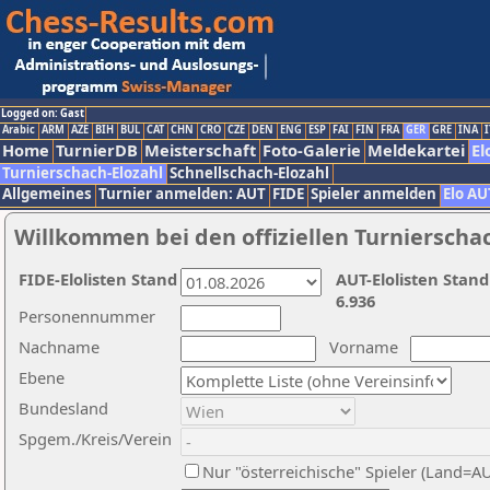
Logged on: Gast
Arabic
ARM
AZE
BIH
BUL
CAT
CHN
CRO
CZE
DEN
ENG
ESP
FAI
FIN
FRA
GER
GRE
INA
I
Home
TurnierDB
Meisterschaft
Foto-Galerie
Meldekartei
El
Turnierschach-Elozahl
Schnellschach-Elozahl
Allgemeines
Turnier anmelden: AUT
FIDE
Spieler anmelden
Elo AU
Willkommen bei den offiziellen Turnierscha
FIDE-Elolisten Stand
AUT-Elolisten Stand
6.936
Personennummer
Nachname
Vorname
Ebene
Bundesland
Spgem./Kreis/Verein
Nur "österreichische" Spieler (Land=A