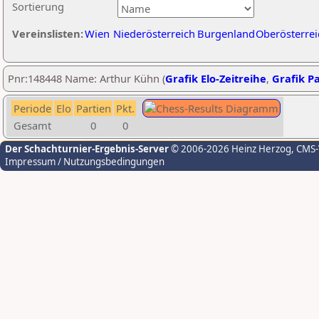
Sortierung
Vereinslisten:
Wien
Niederösterreich
Burgenland
Oberösterrei
Pnr:148448 Name: Arthur Kühn (
Grafik Elo-Zeitreihe
,
Grafik Pa
Periode
Elo
Partien
Pkt.
Gesamt
0
0
Der Schachturnier-Ergebnis-Server
© 2006-2026 Heinz Herzog
, CMS
Impressum / Nutzungsbedingungen