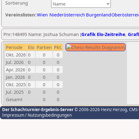
Sortierung
Vereinslisten:
Wien
Niederösterreich
Burgenland
Oberösterrei
Pnr:148495 Name: Joshua Schuman (
Grafik Elo-Zeitreihe
,
Grafi
Periode
Elo
Partien
Pkt.
Okt. 2026
0
0
0
Jul. 2026
0
0
0
Apr. 2026
0
0
0
Jan. 2026
0
0
0
Okt. 2025
0
0
0
Jul. 2025
0
0
0
Gesamt
0
0
Der Schachturnier-Ergebnis-Server
© 2006-2026 Heinz Herzog
, CMS
Impressum / Nutzungsbedingungen