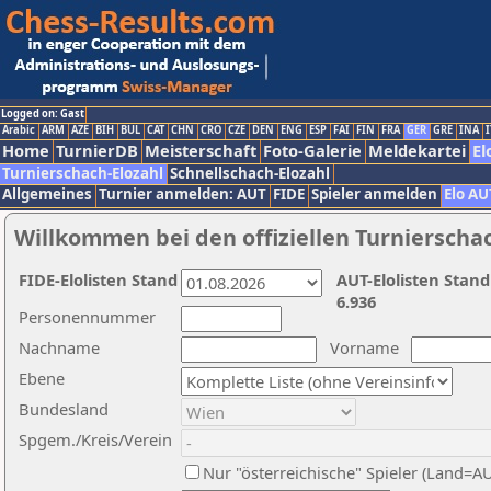
Logged on: Gast
Arabic
ARM
AZE
BIH
BUL
CAT
CHN
CRO
CZE
DEN
ENG
ESP
FAI
FIN
FRA
GER
GRE
INA
I
Home
TurnierDB
Meisterschaft
Foto-Galerie
Meldekartei
El
Turnierschach-Elozahl
Schnellschach-Elozahl
Allgemeines
Turnier anmelden: AUT
FIDE
Spieler anmelden
Elo AU
Willkommen bei den offiziellen Turnierscha
FIDE-Elolisten Stand
AUT-Elolisten Stand
6.936
Personennummer
Nachname
Vorname
Ebene
Bundesland
Spgem./Kreis/Verein
Nur "österreichische" Spieler (Land=A