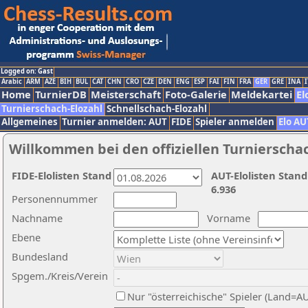
Logged on: Gast
Arabic
ARM
AZE
BIH
BUL
CAT
CHN
CRO
CZE
DEN
ENG
ESP
FAI
FIN
FRA
GER
GRE
INA
I
Home
TurnierDB
Meisterschaft
Foto-Galerie
Meldekartei
El
Turnierschach-Elozahl
Schnellschach-Elozahl
Allgemeines
Turnier anmelden: AUT
FIDE
Spieler anmelden
Elo AU
Willkommen bei den offiziellen Turnierscha
FIDE-Elolisten Stand
AUT-Elolisten Stand
6.936
Personennummer
Nachname
Vorname
Ebene
Bundesland
Spgem./Kreis/Verein
Nur "österreichische" Spieler (Land=A