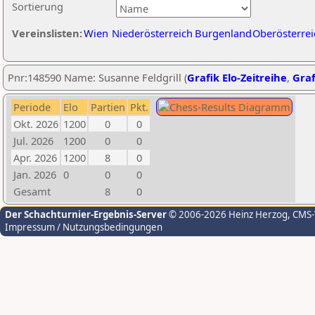
Sortierung
Vereinslisten:
Wien
Niederösterreich
Burgenland
Oberösterrei
Pnr:148590 Name: Susanne Feldgrill (
Grafik Elo-Zeitreihe
,
Graf
Periode
Elo
Partien
Pkt.
Okt. 2026
1200
0
0
Jul. 2026
1200
0
0
Apr. 2026
1200
8
0
Jan. 2026
0
0
0
Gesamt
8
0
Der Schachturnier-Ergebnis-Server
© 2006-2026 Heinz Herzog
, CMS
Impressum / Nutzungsbedingungen