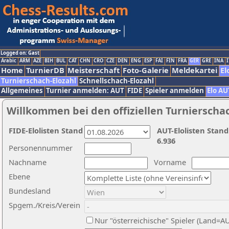
Logged on: Gast
Arabic
ARM
AZE
BIH
BUL
CAT
CHN
CRO
CZE
DEN
ENG
ESP
FAI
FIN
FRA
GER
GRE
INA
I
Home
TurnierDB
Meisterschaft
Foto-Galerie
Meldekartei
El
Turnierschach-Elozahl
Schnellschach-Elozahl
Allgemeines
Turnier anmelden: AUT
FIDE
Spieler anmelden
Elo AU
Willkommen bei den offiziellen Turnierscha
FIDE-Elolisten Stand
AUT-Elolisten Stand
6.936
Personennummer
Nachname
Vorname
Ebene
Bundesland
Spgem./Kreis/Verein
Nur "österreichische" Spieler (Land=A