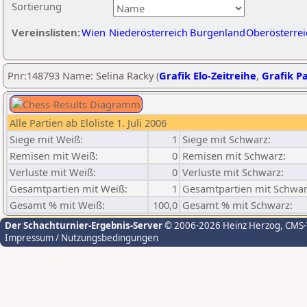
Sortierung
Vereinslisten:
Wien
Niederösterreich
Burgenland
Oberösterrei
Pnr:148793 Name: Selina Racky (
Grafik Elo-Zeitreihe
,
Grafik Pa
Alle Partien ab Eloliste 1. Juli 2006
Siege mit Weiß:
1
Siege mit Schwarz:
Remisen mit Weiß:
0
Remisen mit Schwarz:
Verluste mit Weiß:
0
Verluste mit Schwarz:
Gesamtpartien mit Weiß:
1
Gesamtpartien mit Schwar
Gesamt % mit Weiß:
100,0
Gesamt % mit Schwarz:
Der Schachturnier-Ergebnis-Server
© 2006-2026 Heinz Herzog
, CMS
Impressum / Nutzungsbedingungen