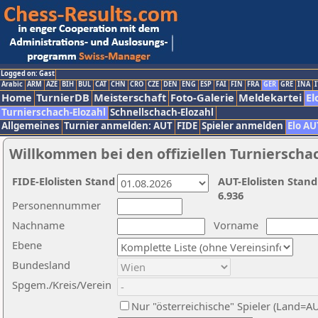
Logged on: Gast
Arabic
ARM
AZE
BIH
BUL
CAT
CHN
CRO
CZE
DEN
ENG
ESP
FAI
FIN
FRA
GER
GRE
INA
I
Home
TurnierDB
Meisterschaft
Foto-Galerie
Meldekartei
El
Turnierschach-Elozahl
Schnellschach-Elozahl
Allgemeines
Turnier anmelden: AUT
FIDE
Spieler anmelden
Elo AU
Willkommen bei den offiziellen Turnierscha
FIDE-Elolisten Stand
AUT-Elolisten Stand
6.936
Personennummer
Nachname
Vorname
Ebene
Bundesland
Spgem./Kreis/Verein
Nur "österreichische" Spieler (Land=A