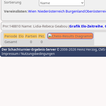
Sortierung
Vereinslisten:
Wien
Niederösterreich
Burgenland
Oberösterrei
Pnr:148810 Name: Lidia-Rebeca Geabou (
Grafik Elo-Zeitreihe
,
Periode
Elo
Partien
Pkt.
Gesamt
0
0
Der Schachturnier-Ergebnis-Server
© 2006-2026 Heinz Herzog
, CMS
Impressum / Nutzungsbedingungen