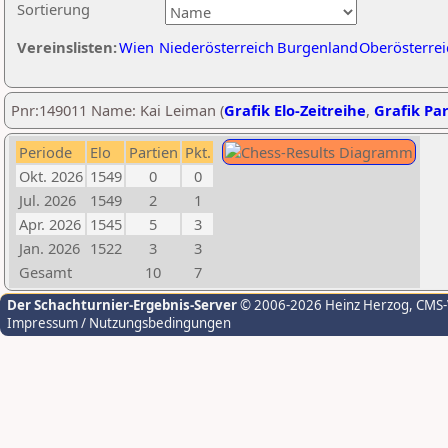
Sortierung
Vereinslisten:
Wien
Niederösterreich
Burgenland
Oberösterrei
Pnr:149011 Name: Kai Leiman (
Grafik Elo-Zeitreihe
,
Grafik Par
Periode
Elo
Partien
Pkt.
Okt. 2026
1549
0
0
Jul. 2026
1549
2
1
Apr. 2026
1545
5
3
Jan. 2026
1522
3
3
Gesamt
10
7
Der Schachturnier-Ergebnis-Server
© 2006-2026 Heinz Herzog
, CMS
Impressum / Nutzungsbedingungen