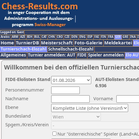
Logged on: Gast
Arabic
ARM
AZE
BIH
BUL
CAT
CHN
CRO
CZE
DEN
ENG
ESP
FAI
FIN
FRA
GER
GRE
INA
I
Home
TurnierDB
Meisterschaft
Foto-Galerie
Meldekartei
El
Turnierschach-Elozahl
Schnellschach-Elozahl
Allgemeines
Turnier anmelden: AUT
FIDE
Spieler anmelden
Elo AU
Willkommen bei den offiziellen Turnierscha
FIDE-Elolisten Stand
AUT-Elolisten Stand
6.936
Personennummer
Nachname
Vorname
Ebene
Bundesland
Spgem./Kreis/Verein
Nur "österreichische" Spieler (Land=A