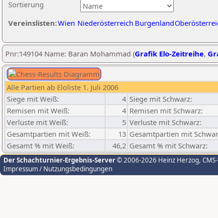
Sortierung
Vereinslisten:
Wien
Niederösterreich
Burgenland
Oberösterrei
Pnr:149104 Name: Baran Mohammad (
Grafik Elo-Zeitreihe
,
Gra
Alle Partien ab Eloliste 1. Juli 2006
Siege mit Weiß:
4
Siege mit Schwarz:
Remisen mit Weiß:
4
Remisen mit Schwarz:
Verluste mit Weiß:
5
Verluste mit Schwarz:
Gesamtpartien mit Weiß:
13
Gesamtpartien mit Schwar
Gesamt % mit Weiß:
46,2
Gesamt % mit Schwarz:
Der Schachturnier-Ergebnis-Server
© 2006-2026 Heinz Herzog
, CMS
Impressum / Nutzungsbedingungen