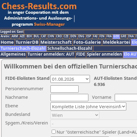
Logged on: Gast
Arabic
ARM
AZE
BIH
BUL
CAT
CHN
CRO
CZE
DEN
ENG
ESP
FAI
FIN
FRA
GER
GRE
INA
I
Home
TurnierDB
Meisterschaft
Foto-Galerie
Meldekartei
El
Turnierschach-Elozahl
Schnellschach-Elozahl
Allgemeines
Turnier anmelden: AUT
FIDE
Spieler anmelden
Elo AU
Willkommen bei den offiziellen Turnierscha
FIDE-Elolisten Stand
AUT-Elolisten Stand
6.936
Personennummer
Nachname
Vorname
Ebene
Bundesland
Spgem./Kreis/Verein
Nur "österreichische" Spieler (Land=A