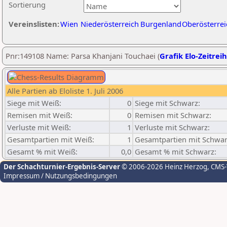
Sortierung
Vereinslisten:
Wien
Niederösterreich
Burgenland
Oberösterrei
Pnr:149108 Name: Parsa Khanjani Touchaei (
Grafik Elo-Zeitrei
Alle Partien ab Eloliste 1. Juli 2006
Siege mit Weiß:
0
Siege mit Schwarz:
Remisen mit Weiß:
0
Remisen mit Schwarz:
Verluste mit Weiß:
1
Verluste mit Schwarz:
Gesamtpartien mit Weiß:
1
Gesamtpartien mit Schwar
Gesamt % mit Weiß:
0,0
Gesamt % mit Schwarz:
Der Schachturnier-Ergebnis-Server
© 2006-2026 Heinz Herzog
, CMS
Impressum / Nutzungsbedingungen