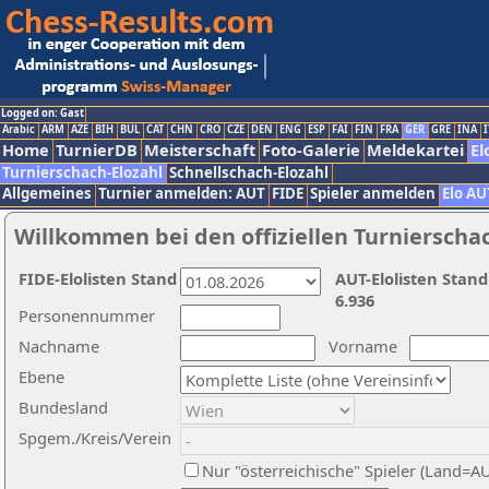
Logged on: Gast
Arabic
ARM
AZE
BIH
BUL
CAT
CHN
CRO
CZE
DEN
ENG
ESP
FAI
FIN
FRA
GER
GRE
INA
I
Home
TurnierDB
Meisterschaft
Foto-Galerie
Meldekartei
El
Turnierschach-Elozahl
Schnellschach-Elozahl
Allgemeines
Turnier anmelden: AUT
FIDE
Spieler anmelden
Elo AU
Willkommen bei den offiziellen Turnierscha
FIDE-Elolisten Stand
AUT-Elolisten Stand
6.936
Personennummer
Nachname
Vorname
Ebene
Bundesland
Spgem./Kreis/Verein
Nur "österreichische" Spieler (Land=A