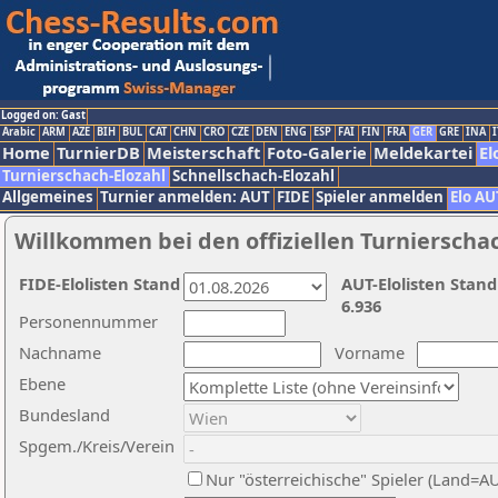
Logged on: Gast
Arabic
ARM
AZE
BIH
BUL
CAT
CHN
CRO
CZE
DEN
ENG
ESP
FAI
FIN
FRA
GER
GRE
INA
I
Home
TurnierDB
Meisterschaft
Foto-Galerie
Meldekartei
El
Turnierschach-Elozahl
Schnellschach-Elozahl
Allgemeines
Turnier anmelden: AUT
FIDE
Spieler anmelden
Elo AU
Willkommen bei den offiziellen Turnierscha
FIDE-Elolisten Stand
AUT-Elolisten Stand
6.936
Personennummer
Nachname
Vorname
Ebene
Bundesland
Spgem./Kreis/Verein
Nur "österreichische" Spieler (Land=A