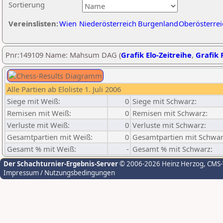
Sortierung
Vereinslisten:
Wien
Niederösterreich
Burgenland
Oberösterrei
Pnr:149109 Name: Mahsum DAG (
Grafik Elo-Zeitreihe
,
Grafik P
Alle Partien ab Eloliste 1. Juli 2006
Siege mit Weiß:
0
Siege mit Schwarz:
Remisen mit Weiß:
0
Remisen mit Schwarz:
Verluste mit Weiß:
0
Verluste mit Schwarz:
Gesamtpartien mit Weiß:
0
Gesamtpartien mit Schwar
Gesamt % mit Weiß:
-
Gesamt % mit Schwarz:
Der Schachturnier-Ergebnis-Server
© 2006-2026 Heinz Herzog
, CMS
Impressum / Nutzungsbedingungen