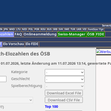
Servert
TA
JPN
MKD
LTU
NED
POL
POR
ROU
RUS
SRB
SVK
SWE
TUR
UKR
VIE
FontSize:11pt
ozahlen
FAQ
Onlineanmeldung
Swiss-Manager
ÖSB
FIDE
T
Elo Vorschau
Elo FIDE
ch-Elozahlen des ÖSB
 01.07.2026, letzte Änderung am 11.07.2026 13:14, gewertete P
Kategorie
Geschlecht
Spielberechtigung
Top 100
UT)