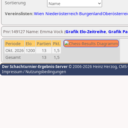
Sortierung
Vereinslisten:
Wien
Niederösterreich
Burgenland
Oberösterrei
Pnr:149127 Name: Emma Vock (
Grafik Elo-Zeitreihe
,
Grafik Par
Periode
Elo
Partien
Pkt.
Okt. 2026
1200
13
1,5
Gesamt
13
1,5
Der Schachturnier-Ergebnis-Server
© 2006-2026 Heinz Herzog
, CMS
Impressum / Nutzungsbedingungen