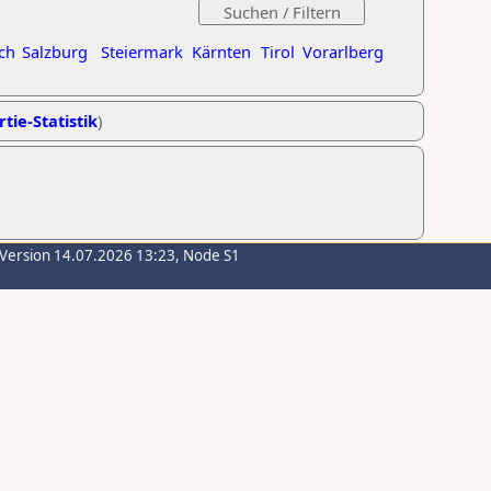
ch
Salzburg
Steiermark
Kärnten
Tirol
Vorarlberg
tie-Statistik
)
-Version 14.07.2026 13:23, Node S1