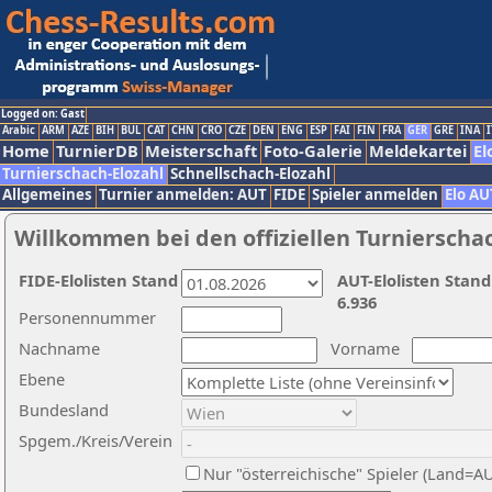
Logged on: Gast
Arabic
ARM
AZE
BIH
BUL
CAT
CHN
CRO
CZE
DEN
ENG
ESP
FAI
FIN
FRA
GER
GRE
INA
I
Home
TurnierDB
Meisterschaft
Foto-Galerie
Meldekartei
El
Turnierschach-Elozahl
Schnellschach-Elozahl
Allgemeines
Turnier anmelden: AUT
FIDE
Spieler anmelden
Elo AU
Willkommen bei den offiziellen Turnierscha
FIDE-Elolisten Stand
AUT-Elolisten Stand
6.936
Personennummer
Nachname
Vorname
Ebene
Bundesland
Spgem./Kreis/Verein
Nur "österreichische" Spieler (Land=A