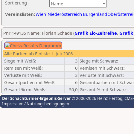
Sortierung
Vereinslisten:
Wien
Niederösterreich
Burgenland
Oberösterrei
Pnr:149135 Name: Florian Schade (
Grafik Elo-Zeitreihe
,
Grafik 
Alle Partien ab Eloliste 1. Juli 2006
Siege mit Weiß:
3
Siege mit Schwarz:
Remisen mit Weiß:
0
Remisen mit Schwarz:
Verluste mit Weiß:
3
Verluste mit Schwarz:
Gesamtpartien mit Weiß:
6
Gesamtpartien mit Schwar
Gesamt % mit Weiß:
50,0
Gesamt % mit Schwarz:
Der Schachturnier-Ergebnis-Server
© 2006-2026 Heinz Herzog
, CMS
Impressum / Nutzungsbedingungen