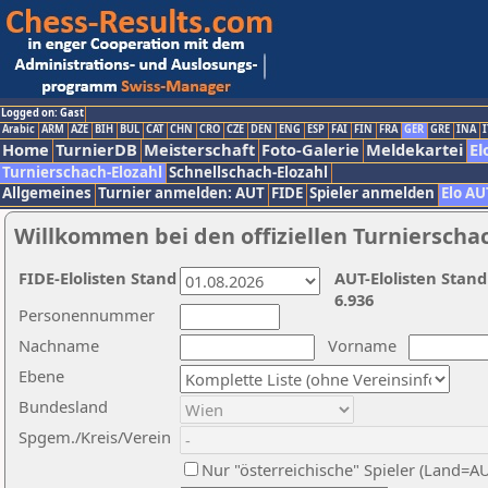
Logged on: Gast
Arabic
ARM
AZE
BIH
BUL
CAT
CHN
CRO
CZE
DEN
ENG
ESP
FAI
FIN
FRA
GER
GRE
INA
I
Home
TurnierDB
Meisterschaft
Foto-Galerie
Meldekartei
El
Turnierschach-Elozahl
Schnellschach-Elozahl
Allgemeines
Turnier anmelden: AUT
FIDE
Spieler anmelden
Elo AU
Willkommen bei den offiziellen Turnierscha
FIDE-Elolisten Stand
AUT-Elolisten Stand
6.936
Personennummer
Nachname
Vorname
Ebene
Bundesland
Spgem./Kreis/Verein
Nur "österreichische" Spieler (Land=A