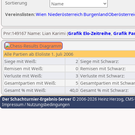
Sortierung
Vereinslisten:
Wien
Niederösterreich
Burgenland
Oberösterrei
Pnr:149167 Name: Lian Karimi (
Grafik Elo-Zeitreihe
,
Grafik Par
Alle Partien ab Eloliste 1. Juli 2006
Siege mit Weiß:
2
Siege mit Schwarz:
Remisen mit Weiß:
0
Remisen mit Schwarz:
Verluste mit Weiß:
3
Verluste mit Schwarz:
Gesamtpartien mit Weiß:
5
Gesamtpartien mit Schwar
Gesamt % mit Weiß:
40,0
Gesamt % mit Schwarz:
Der Schachturnier-Ergebnis-Server
© 2006-2026 Heinz Herzog
, CMS
Impressum / Nutzungsbedingungen