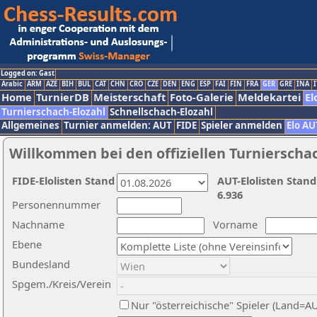
Logged on: Gast
Arabic
ARM
AZE
BIH
BUL
CAT
CHN
CRO
CZE
DEN
ENG
ESP
FAI
FIN
FRA
GER
GRE
INA
I
Home
TurnierDB
Meisterschaft
Foto-Galerie
Meldekartei
El
Turnierschach-Elozahl
Schnellschach-Elozahl
Allgemeines
Turnier anmelden: AUT
FIDE
Spieler anmelden
Elo AU
Willkommen bei den offiziellen Turnierscha
FIDE-Elolisten Stand
AUT-Elolisten Stand
6.936
Personennummer
Nachname
Vorname
Ebene
Bundesland
Spgem./Kreis/Verein
Nur "österreichische" Spieler (Land=A