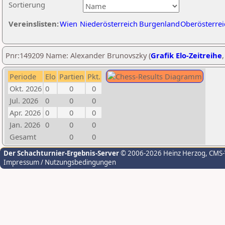
Sortierung
Vereinslisten:
Wien
Niederösterreich
Burgenland
Oberösterrei
Pnr:149209 Name: Alexander Brunovszky (
Grafik Elo-Zeitreihe
Periode
Elo
Partien
Pkt.
Okt. 2026
0
0
0
Jul. 2026
0
0
0
Apr. 2026
0
0
0
Jan. 2026
0
0
0
Gesamt
0
0
Der Schachturnier-Ergebnis-Server
© 2006-2026 Heinz Herzog
, CMS
Impressum / Nutzungsbedingungen