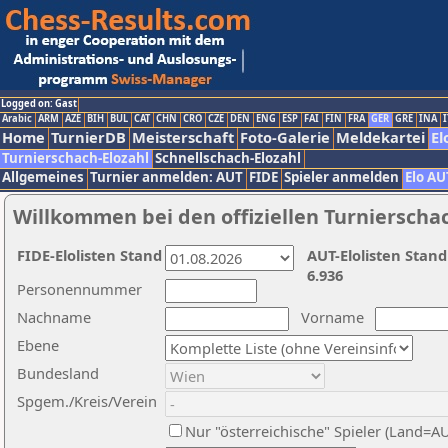
Logged on: Gast
Arabic
ARM
AZE
BIH
BUL
CAT
CHN
CRO
CZE
DEN
ENG
ESP
FAI
FIN
FRA
GER
GRE
INA
I
Home
TurnierDB
Meisterschaft
Foto-Galerie
Meldekartei
El
Turnierschach-Elozahl
Schnellschach-Elozahl
Allgemeines
Turnier anmelden: AUT
FIDE
Spieler anmelden
Elo AU
Willkommen bei den offiziellen Turnierscha
FIDE-Elolisten Stand
AUT-Elolisten Stand
6.936
Personennummer
Nachname
Vorname
Ebene
Bundesland
Spgem./Kreis/Verein
Nur "österreichische" Spieler (Land=A