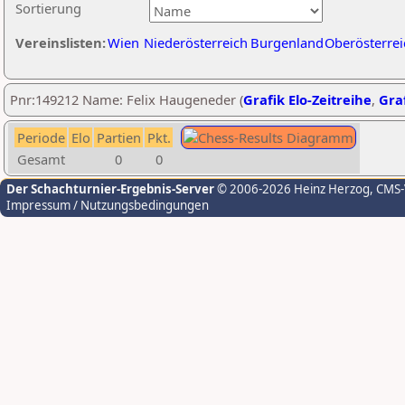
Sortierung
Vereinslisten:
Wien
Niederösterreich
Burgenland
Oberösterrei
Pnr:149212 Name: Felix Haugeneder (
Grafik Elo-Zeitreihe
,
Graf
Periode
Elo
Partien
Pkt.
Gesamt
0
0
Der Schachturnier-Ergebnis-Server
© 2006-2026 Heinz Herzog
, CMS
Impressum / Nutzungsbedingungen