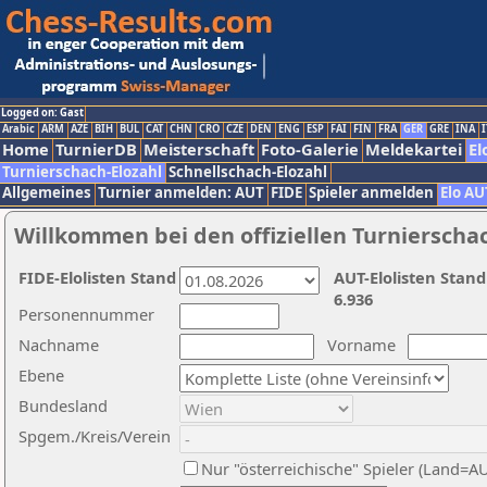
Logged on: Gast
Arabic
ARM
AZE
BIH
BUL
CAT
CHN
CRO
CZE
DEN
ENG
ESP
FAI
FIN
FRA
GER
GRE
INA
I
Home
TurnierDB
Meisterschaft
Foto-Galerie
Meldekartei
El
Turnierschach-Elozahl
Schnellschach-Elozahl
Allgemeines
Turnier anmelden: AUT
FIDE
Spieler anmelden
Elo AU
Willkommen bei den offiziellen Turnierscha
FIDE-Elolisten Stand
AUT-Elolisten Stand
6.936
Personennummer
Nachname
Vorname
Ebene
Bundesland
Spgem./Kreis/Verein
Nur "österreichische" Spieler (Land=A