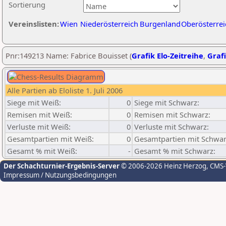
Sortierung
Vereinslisten:
Wien
Niederösterreich
Burgenland
Oberösterrei
Pnr:149213 Name: Fabrice Bouisset (
Grafik Elo-Zeitreihe
,
Grafi
Alle Partien ab Eloliste 1. Juli 2006
Siege mit Weiß:
0
Siege mit Schwarz:
Remisen mit Weiß:
0
Remisen mit Schwarz:
Verluste mit Weiß:
0
Verluste mit Schwarz:
Gesamtpartien mit Weiß:
0
Gesamtpartien mit Schwar
Gesamt % mit Weiß:
-
Gesamt % mit Schwarz:
Der Schachturnier-Ergebnis-Server
© 2006-2026 Heinz Herzog
, CMS
Impressum / Nutzungsbedingungen