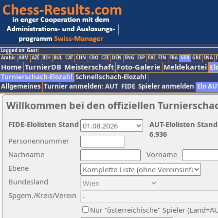
Logged on: Gast
Arabic
ARM
AZE
BIH
BUL
CAT
CHN
CRO
CZE
DEN
ENG
ESP
FAI
FIN
FRA
GER
GRE
INA
I
Home
TurnierDB
Meisterschaft
Foto-Galerie
Meldekartei
El
Turnierschach-Elozahl
Schnellschach-Elozahl
Allgemeines
Turnier anmelden: AUT
FIDE
Spieler anmelden
Elo AU
Willkommen bei den offiziellen Turnierscha
FIDE-Elolisten Stand
AUT-Elolisten Stand
6.936
Personennummer
Nachname
Vorname
Ebene
Bundesland
Spgem./Kreis/Verein
Nur "österreichische" Spieler (Land=A