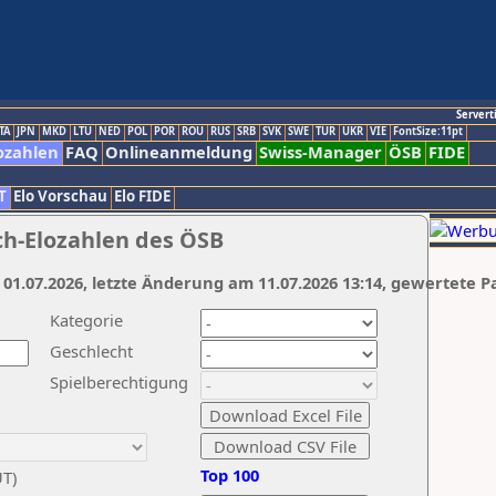
Servert
TA
JPN
MKD
LTU
NED
POL
POR
ROU
RUS
SRB
SVK
SWE
TUR
UKR
VIE
FontSize:11pt
ozahlen
FAQ
Onlineanmeldung
Swiss-Manager
ÖSB
FIDE
T
Elo Vorschau
Elo FIDE
ch-Elozahlen des ÖSB
 01.07.2026, letzte Änderung am 11.07.2026 13:14, gewertete P
Kategorie
Geschlecht
Spielberechtigung
Top 100
UT)