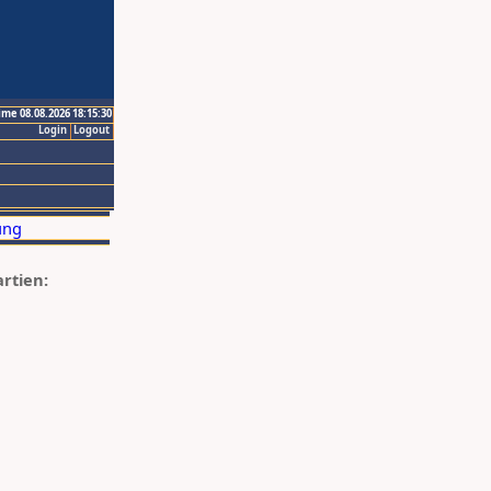
ime 08.08.2026 18:15:30
Login
Logout
artien: