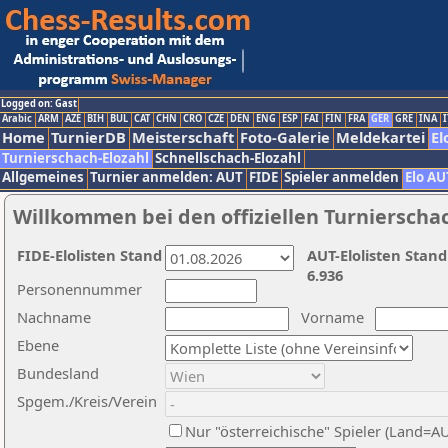
Logged on: Gast
Arabic
ARM
AZE
BIH
BUL
CAT
CHN
CRO
CZE
DEN
ENG
ESP
FAI
FIN
FRA
GER
GRE
INA
I
Home
TurnierDB
Meisterschaft
Foto-Galerie
Meldekartei
El
Turnierschach-Elozahl
Schnellschach-Elozahl
Allgemeines
Turnier anmelden: AUT
FIDE
Spieler anmelden
Elo AU
Willkommen bei den offiziellen Turnierscha
FIDE-Elolisten Stand
AUT-Elolisten Stand
6.936
Personennummer
Nachname
Vorname
Ebene
Bundesland
Spgem./Kreis/Verein
Nur "österreichische" Spieler (Land=A