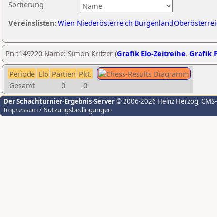
Sortierung
Vereinslisten:
Wien
Niederösterreich
Burgenland
Oberösterrei
Pnr:149220 Name: Simon Kritzer (
Grafik Elo-Zeitreihe
,
Grafik P
Periode
Elo
Partien
Pkt.
Gesamt
0
0
Der Schachturnier-Ergebnis-Server
© 2006-2026 Heinz Herzog
, CMS
Impressum / Nutzungsbedingungen