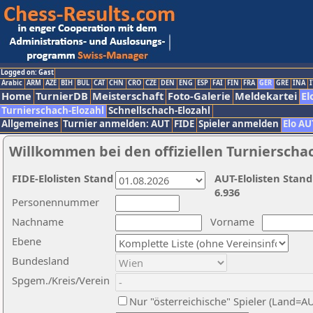
Logged on: Gast
Arabic
ARM
AZE
BIH
BUL
CAT
CHN
CRO
CZE
DEN
ENG
ESP
FAI
FIN
FRA
GER
GRE
INA
I
Home
TurnierDB
Meisterschaft
Foto-Galerie
Meldekartei
El
Turnierschach-Elozahl
Schnellschach-Elozahl
Allgemeines
Turnier anmelden: AUT
FIDE
Spieler anmelden
Elo AU
Willkommen bei den offiziellen Turnierscha
FIDE-Elolisten Stand
AUT-Elolisten Stand
6.936
Personennummer
Nachname
Vorname
Ebene
Bundesland
Spgem./Kreis/Verein
Nur "österreichische" Spieler (Land=A