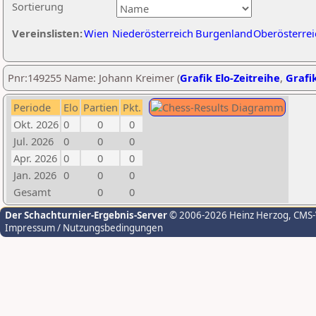
Sortierung
Vereinslisten:
Wien
Niederösterreich
Burgenland
Oberösterrei
Pnr:149255 Name: Johann Kreimer (
Grafik Elo-Zeitreihe
,
Grafik
Periode
Elo
Partien
Pkt.
Okt. 2026
0
0
0
Jul. 2026
0
0
0
Apr. 2026
0
0
0
Jan. 2026
0
0
0
Gesamt
0
0
Der Schachturnier-Ergebnis-Server
© 2006-2026 Heinz Herzog
, CMS
Impressum / Nutzungsbedingungen