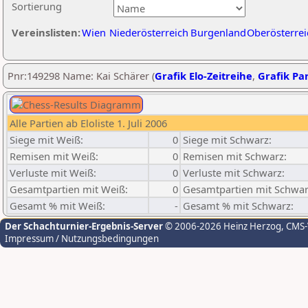
Sortierung
Vereinslisten:
Wien
Niederösterreich
Burgenland
Oberösterrei
Pnr:149298 Name: Kai Schärer (
Grafik Elo-Zeitreihe
,
Grafik Par
Alle Partien ab Eloliste 1. Juli 2006
Siege mit Weiß:
0
Siege mit Schwarz:
Remisen mit Weiß:
0
Remisen mit Schwarz:
Verluste mit Weiß:
0
Verluste mit Schwarz:
Gesamtpartien mit Weiß:
0
Gesamtpartien mit Schwar
Gesamt % mit Weiß:
-
Gesamt % mit Schwarz:
Der Schachturnier-Ergebnis-Server
© 2006-2026 Heinz Herzog
, CMS
Impressum / Nutzungsbedingungen