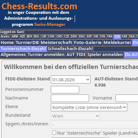
Logged on: Gast
Arabic
ARM
AZE
BIH
BUL
CAT
CHN
CRO
CZE
DEN
ENG
ESP
FAI
FIN
FRA
GER
GRE
INA
I
Home
TurnierDB
Meisterschaft
Foto-Galerie
Meldekartei
El
Turnierschach-Elozahl
Schnellschach-Elozahl
Allgemeines
Turnier anmelden: AUT
FIDE
Spieler anmelden
Elo AU
Willkommen bei den offiziellen Turnierscha
FIDE-Elolisten Stand
AUT-Elolisten Stand
6.936
Personennummer
Nachname
Vorname
Ebene
Bundesland
Spgem./Kreis/Verein
Nur "österreichische" Spieler (Land=A