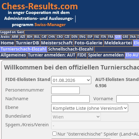
Logged on: Gast
Arabic
ARM
AZE
BIH
BUL
CAT
CHN
CRO
CZE
DEN
ENG
ESP
FAI
FIN
FRA
GER
GRE
INA
I
Home
TurnierDB
Meisterschaft
Foto-Galerie
Meldekartei
El
Turnierschach-Elozahl
Schnellschach-Elozahl
Allgemeines
Turnier anmelden: AUT
FIDE
Spieler anmelden
Elo AU
Willkommen bei den offiziellen Turnierscha
FIDE-Elolisten Stand
AUT-Elolisten Stand
6.936
Personennummer
Nachname
Vorname
Ebene
Bundesland
Spgem./Kreis/Verein
Nur "österreichische" Spieler (Land=A