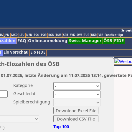
Servert
TA
JPN
MKD
LTU
NED
POL
POR
ROU
RUS
SRB
SVK
SWE
TUR
UKR
VIE
FontSize:11pt
ozahlen
FAQ
Onlineanmeldung
Swiss-Manager
ÖSB
FIDE
T
Elo Vorschau
Elo FIDE
ch-Elozahlen des ÖSB
 01.07.2026, letzte Änderung am 11.07.2026 13:14, gewertete P
Kategorie
Geschlecht
Spielberechtigung
Top 100
UT)