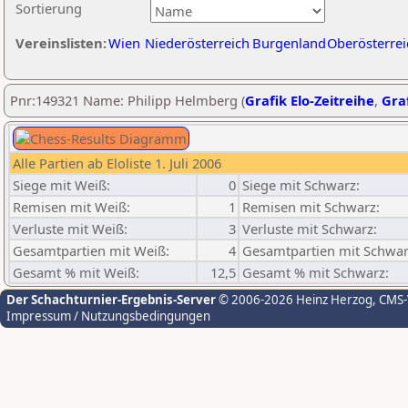
Sortierung
Vereinslisten:
Wien
Niederösterreich
Burgenland
Oberösterrei
Pnr:149321 Name: Philipp Helmberg (
Grafik Elo-Zeitreihe
,
Graf
Alle Partien ab Eloliste 1. Juli 2006
Siege mit Weiß:
0
Siege mit Schwarz:
Remisen mit Weiß:
1
Remisen mit Schwarz:
Verluste mit Weiß:
3
Verluste mit Schwarz:
Gesamtpartien mit Weiß:
4
Gesamtpartien mit Schwar
Gesamt % mit Weiß:
12,5
Gesamt % mit Schwarz:
Der Schachturnier-Ergebnis-Server
© 2006-2026 Heinz Herzog
, CMS
Impressum / Nutzungsbedingungen