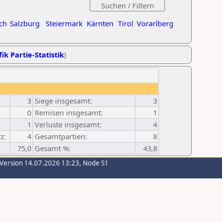
ch
Salzburg
Steiermark
Kärnten
Tirol
Vorarlberg
ik Partie-Statistik
)
3
Siege insgesamt:
3
0
Remisen insgesamt:
1
1
Verluste insgesamt:
4
z:
4
Gesamtpartien:
8
75,0
Gesamt %:
43,8
-Version 14.07.2026 13:23, Node S1