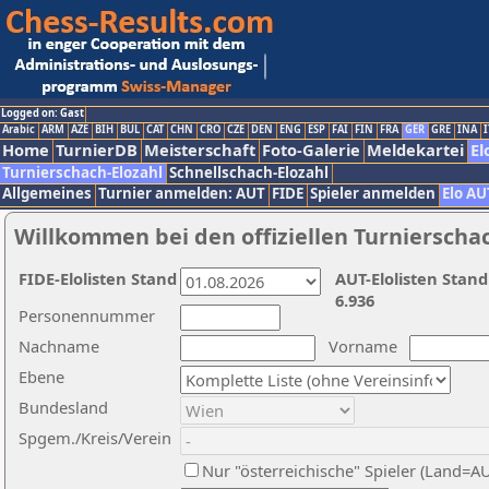
Logged on: Gast
Arabic
ARM
AZE
BIH
BUL
CAT
CHN
CRO
CZE
DEN
ENG
ESP
FAI
FIN
FRA
GER
GRE
INA
I
Home
TurnierDB
Meisterschaft
Foto-Galerie
Meldekartei
El
Turnierschach-Elozahl
Schnellschach-Elozahl
Allgemeines
Turnier anmelden: AUT
FIDE
Spieler anmelden
Elo AU
Willkommen bei den offiziellen Turnierscha
FIDE-Elolisten Stand
AUT-Elolisten Stand
6.936
Personennummer
Nachname
Vorname
Ebene
Bundesland
Spgem./Kreis/Verein
Nur "österreichische" Spieler (Land=A