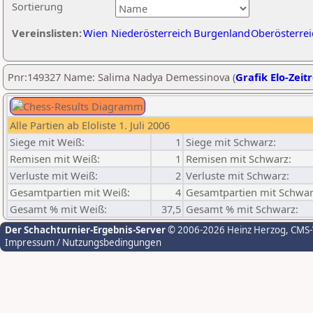
Sortierung
Vereinslisten:
Wien
Niederösterreich
Burgenland
Oberösterrei
Pnr:149327 Name: Salima Nadya Demessinova (
Grafik Elo-Zeit
Alle Partien ab Eloliste 1. Juli 2006
Siege mit Weiß:
1
Siege mit Schwarz:
Remisen mit Weiß:
1
Remisen mit Schwarz:
Verluste mit Weiß:
2
Verluste mit Schwarz:
Gesamtpartien mit Weiß:
4
Gesamtpartien mit Schwar
Gesamt % mit Weiß:
37,5
Gesamt % mit Schwarz:
Der Schachturnier-Ergebnis-Server
© 2006-2026 Heinz Herzog
, CMS
Impressum / Nutzungsbedingungen