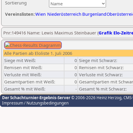
Sortierung
Vereinslisten:
Wien
Niederösterreich
Burgenland
Oberösterrei
Pnr:149416 Name: Lewis Maximus Steinbauer (
Grafik Elo-Zeitr
Alle Partien ab Eloliste 1. Juli 2006
Siege mit Weiß:
0
Siege mit Schwarz:
Remisen mit Weiß:
0
Remisen mit Schwarz:
Verluste mit Weiß:
0
Verluste mit Schwarz:
Gesamtpartien mit Weiß:
0
Gesamtpartien mit Schwar
Gesamt % mit Weiß:
-
Gesamt % mit Schwarz:
Der Schachturnier-Ergebnis-Server
© 2006-2026 Heinz Herzog
, CMS
Impressum / Nutzungsbedingungen