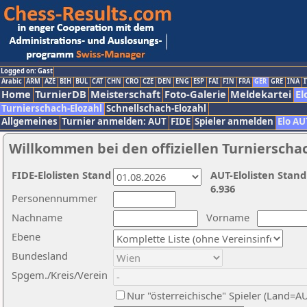
Logged on: Gast
Arabic
ARM
AZE
BIH
BUL
CAT
CHN
CRO
CZE
DEN
ENG
ESP
FAI
FIN
FRA
GER
GRE
INA
I
Home
TurnierDB
Meisterschaft
Foto-Galerie
Meldekartei
El
Turnierschach-Elozahl
Schnellschach-Elozahl
Allgemeines
Turnier anmelden: AUT
FIDE
Spieler anmelden
Elo AU
Willkommen bei den offiziellen Turnierscha
FIDE-Elolisten Stand
AUT-Elolisten Stand
6.936
Personennummer
Nachname
Vorname
Ebene
Bundesland
Spgem./Kreis/Verein
Nur "österreichische" Spieler (Land=A