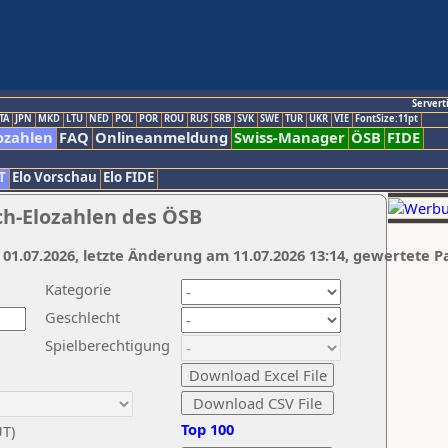
Servert
TA
JPN
MKD
LTU
NED
POL
POR
ROU
RUS
SRB
SVK
SWE
TUR
UKR
VIE
FontSize:11pt
ozahlen
FAQ
Onlineanmeldung
Swiss-Manager
ÖSB
FIDE
T
Elo Vorschau
Elo FIDE
ch-Elozahlen des ÖSB
 01.07.2026, letzte Änderung am 11.07.2026 13:14, gewertete P
Kategorie
Geschlecht
Spielberechtigung
Top 100
UT)