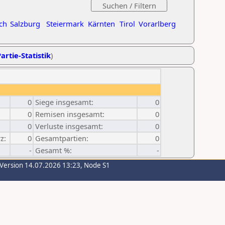
ch
Salzburg
Steiermark
Kärnten
Tirol
Vorarlberg
artie-Statistik
)
0
Siege insgesamt:
0
0
Remisen insgesamt:
0
0
Verluste insgesamt:
0
z:
0
Gesamtpartien:
0
-
Gesamt %:
-
-Version 14.07.2026 13:23, Node S1