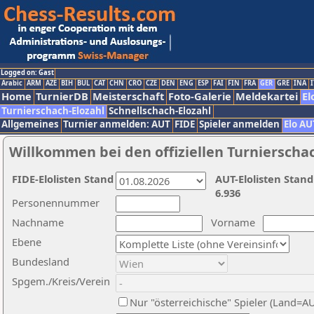
Logged on: Gast
Arabic
ARM
AZE
BIH
BUL
CAT
CHN
CRO
CZE
DEN
ENG
ESP
FAI
FIN
FRA
GER
GRE
INA
I
Home
TurnierDB
Meisterschaft
Foto-Galerie
Meldekartei
El
Turnierschach-Elozahl
Schnellschach-Elozahl
Allgemeines
Turnier anmelden: AUT
FIDE
Spieler anmelden
Elo AU
Willkommen bei den offiziellen Turnierscha
FIDE-Elolisten Stand
AUT-Elolisten Stand
6.936
Personennummer
Nachname
Vorname
Ebene
Bundesland
Spgem./Kreis/Verein
Nur "österreichische" Spieler (Land=A