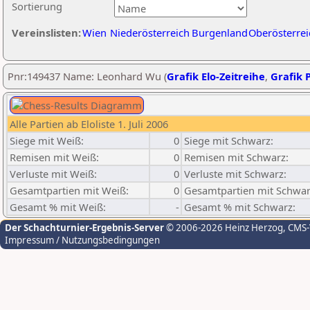
Sortierung
Vereinslisten:
Wien
Niederösterreich
Burgenland
Oberösterrei
Pnr:149437 Name: Leonhard Wu (
Grafik Elo-Zeitreihe
,
Grafik P
Alle Partien ab Eloliste 1. Juli 2006
Siege mit Weiß:
0
Siege mit Schwarz:
Remisen mit Weiß:
0
Remisen mit Schwarz:
Verluste mit Weiß:
0
Verluste mit Schwarz:
Gesamtpartien mit Weiß:
0
Gesamtpartien mit Schwar
Gesamt % mit Weiß:
-
Gesamt % mit Schwarz:
Der Schachturnier-Ergebnis-Server
© 2006-2026 Heinz Herzog
, CMS
Impressum / Nutzungsbedingungen