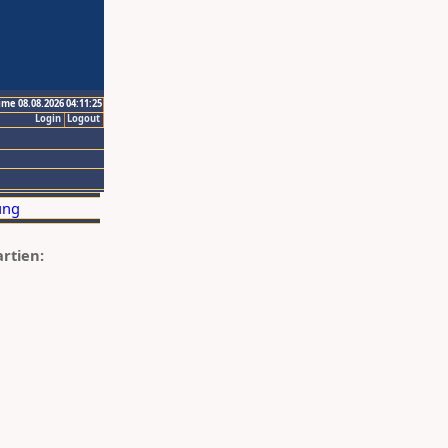
ime 08.08.2026 04:11:25
Login
Logout
artien: