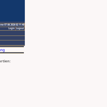
ime 07.08.2026 02:11:40
Login
Logout
artien: