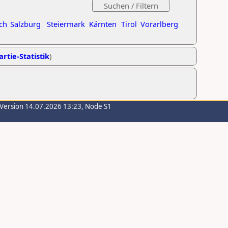
ch
Salzburg
Steiermark
Kärnten
Tirol
Vorarlberg
artie-Statistik
)
-Version 14.07.2026 13:23, Node S1