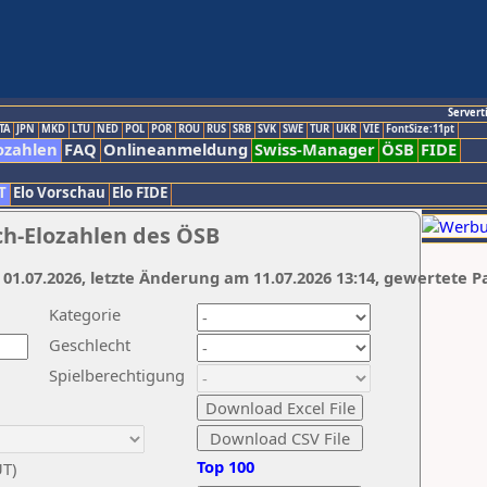
Servert
TA
JPN
MKD
LTU
NED
POL
POR
ROU
RUS
SRB
SVK
SWE
TUR
UKR
VIE
FontSize:11pt
ozahlen
FAQ
Onlineanmeldung
Swiss-Manager
ÖSB
FIDE
T
Elo Vorschau
Elo FIDE
ch-Elozahlen des ÖSB
 01.07.2026, letzte Änderung am 11.07.2026 13:14, gewertete P
Kategorie
Geschlecht
Spielberechtigung
Top 100
UT)