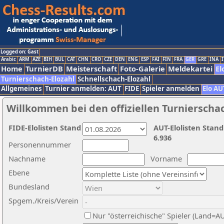
Logged on: Gast
Arabic
ARM
AZE
BIH
BUL
CAT
CHN
CRO
CZE
DEN
ENG
ESP
FAI
FIN
FRA
GER
GRE
INA
I
Home
TurnierDB
Meisterschaft
Foto-Galerie
Meldekartei
El
Turnierschach-Elozahl
Schnellschach-Elozahl
Allgemeines
Turnier anmelden: AUT
FIDE
Spieler anmelden
Elo AU
Willkommen bei den offiziellen Turnierscha
FIDE-Elolisten Stand
AUT-Elolisten Stand
6.936
Personennummer
Nachname
Vorname
Ebene
Bundesland
Spgem./Kreis/Verein
Nur "österreichische" Spieler (Land=A