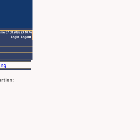
ime 07.08.2026 23:10:46
Login
Logout
artien: