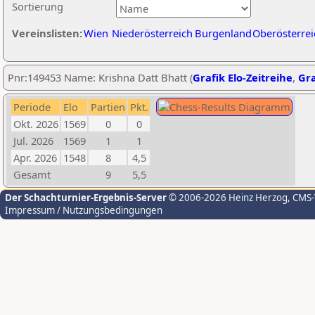
Sortierung
Vereinslisten:
Wien
Niederösterreich
Burgenland
Oberösterrei
Pnr:149453 Name: Krishna Datt Bhatt (
Grafik Elo-Zeitreihe
,
Gra
Periode
Elo
Partien
Pkt.
Okt. 2026
1569
0
0
Jul. 2026
1569
1
1
Apr. 2026
1548
8
4,5
Gesamt
9
5,5
Der Schachturnier-Ergebnis-Server
© 2006-2026 Heinz Herzog
, CMS
Impressum / Nutzungsbedingungen