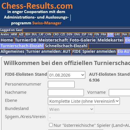
Logged on: Gast
Arabic
ARM
AZE
BIH
BUL
CAT
CHN
CRO
CZE
DEN
ENG
ESP
FAI
FIN
FRA
GER
GRE
INA
I
Home
TurnierDB
Meisterschaft
Foto-Galerie
Meldekartei
El
Turnierschach-Elozahl
Schnellschach-Elozahl
Allgemeines
Turnier anmelden: AUT
FIDE
Spieler anmelden
Elo AU
Willkommen bei den offiziellen Turnierscha
FIDE-Elolisten Stand
AUT-Elolisten Stand
6.936
Personennummer
Nachname
Vorname
Ebene
Bundesland
Spgem./Kreis/Verein
Nur "österreichische" Spieler (Land=A