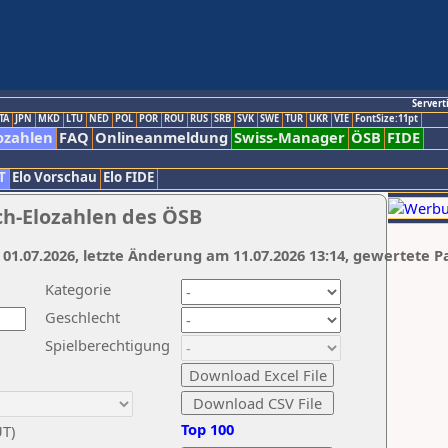
Servert
TA
JPN
MKD
LTU
NED
POL
POR
ROU
RUS
SRB
SVK
SWE
TUR
UKR
VIE
FontSize:11pt
ozahlen
FAQ
Onlineanmeldung
Swiss-Manager
ÖSB
FIDE
T
Elo Vorschau
Elo FIDE
ch-Elozahlen des ÖSB
 01.07.2026, letzte Änderung am 11.07.2026 13:14, gewertete P
Kategorie
Geschlecht
Spielberechtigung
Top 100
UT)