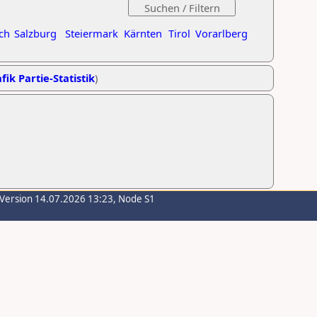
ch
Salzburg
Steiermark
Kärnten
Tirol
Vorarlberg
fik Partie-Statistik
)
-Version 14.07.2026 13:23, Node S1