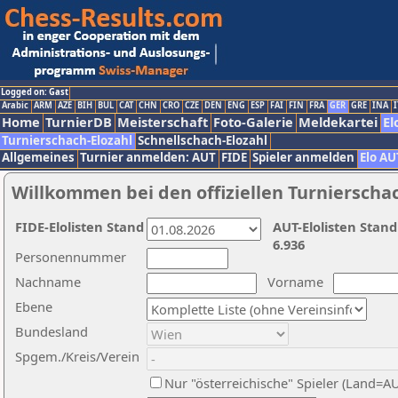
Logged on: Gast
Arabic
ARM
AZE
BIH
BUL
CAT
CHN
CRO
CZE
DEN
ENG
ESP
FAI
FIN
FRA
GER
GRE
INA
I
Home
TurnierDB
Meisterschaft
Foto-Galerie
Meldekartei
El
Turnierschach-Elozahl
Schnellschach-Elozahl
Allgemeines
Turnier anmelden: AUT
FIDE
Spieler anmelden
Elo AU
Willkommen bei den offiziellen Turnierscha
FIDE-Elolisten Stand
AUT-Elolisten Stand
6.936
Personennummer
Nachname
Vorname
Ebene
Bundesland
Spgem./Kreis/Verein
Nur "österreichische" Spieler (Land=A