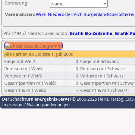
Sortierung
Vereinslisten:
Wien
Niederösterreich
Burgenland
Oberösterrei
Pnr:149457 Name: Lukas Soldo (
Grafik Elo-Zeitreihe
,
Grafik Pa
Alle Partien ab Eloliste 1. Juli 2006
Siege mit Weiß:
0
Siege mit Schwarz:
Remisen mit Weiß:
0
Remisen mit Schwarz:
Verluste mit Weiß:
0
Verluste mit Schwarz:
Gesamtpartien mit Weiß:
0
Gesamtpartien mit Schwar
Gesamt % mit Weiß:
-
Gesamt % mit Schwarz:
Der Schachturnier-Ergebnis-Server
© 2006-2026 Heinz Herzog
, CMS
Impressum / Nutzungsbedingungen