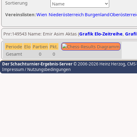
Sortierung
Vereinslisten:
Wien
Niederösterreich
Burgenland
Oberösterrei
Pnr:149543 Name: Emir Asim Aktas (
Grafik Elo-Zeitreihe
,
Grafi
Periode
Elo
Partien
Pkt.
Gesamt
0
0
Der Schachturnier-Ergebnis-Server
© 2006-2026 Heinz Herzog
, CMS
Impressum / Nutzungsbedingungen