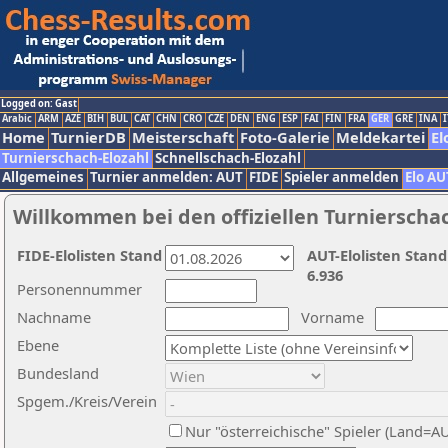
Logged on: Gast
Arabic
ARM
AZE
BIH
BUL
CAT
CHN
CRO
CZE
DEN
ENG
ESP
FAI
FIN
FRA
GER
GRE
INA
I
Home
TurnierDB
Meisterschaft
Foto-Galerie
Meldekartei
El
Turnierschach-Elozahl
Schnellschach-Elozahl
Allgemeines
Turnier anmelden: AUT
FIDE
Spieler anmelden
Elo AU
Willkommen bei den offiziellen Turnierscha
FIDE-Elolisten Stand
AUT-Elolisten Stand
6.936
Personennummer
Nachname
Vorname
Ebene
Bundesland
Spgem./Kreis/Verein
Nur "österreichische" Spieler (Land=A