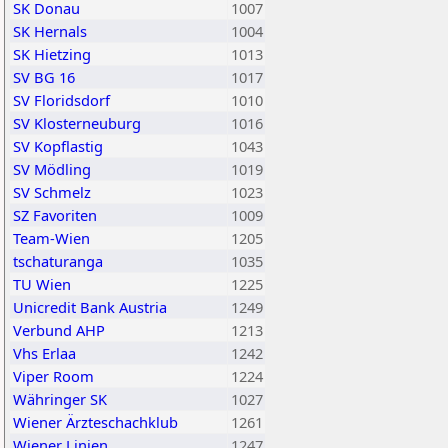
SK Donau
1007
SK Hernals
1004
SK Hietzing
1013
SV BG 16
1017
SV Floridsdorf
1010
SV Klosterneuburg
1016
SV Kopflastig
1043
SV Mödling
1019
SV Schmelz
1023
SZ Favoriten
1009
Team-Wien
1205
tschaturanga
1035
TU Wien
1225
Unicredit Bank Austria
1249
Verbund AHP
1213
Vhs Erlaa
1242
Viper Room
1224
Währinger SK
1027
Wiener Ärzteschachklub
1261
Wiener Linien
1247