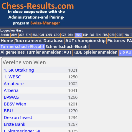
Logged on: Gast
Arabic
ARM
AZE
BIH
BUL
CAT
CHN
CRO
CZE
DEN
ENG
ESP
FAI
FIN
FRA
GER
GRE
INA
I
Home
Tournament-Database
AUT championship
Pictures
F
Turnierschach-Elozahl
Schnellschach-Elozahl
Allgemeines
Turnier anmelden: AUT
FIDE
Spieler anmelden
Elo AU
Vereine von Wien
1. SK Ottakring
1021
1. WBSC
1250
Amateure
1002
Arberia
1041
BAWAG
1266
BBSV Wien
1201
BBU
1270
Dekron Invest
1234
Erste Bank
1267
I. Simmeringer SK
1025