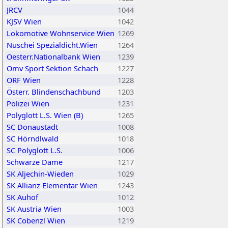
JRCV
1044
KJSV Wien
1042
Lokomotive Wohnservice Wien
1269
Nuschei Spezialdicht.Wien
1264
Oesterr.Nationalbank Wien
1239
Omv Sport Sektion Schach
1227
ORF Wien
1228
Österr. Blindenschachbund
1203
Polizei Wien
1231
Polyglott L.S. Wien (B)
1265
SC Donaustadt
1008
SC Hörndlwald
1018
SC Polyglott L.S.
1006
Schwarze Dame
1217
SK Aljechin-Wieden
1029
SK Allianz Elementar Wien
1243
SK Auhof
1012
SK Austria Wien
1003
SK Cobenzl Wien
1219