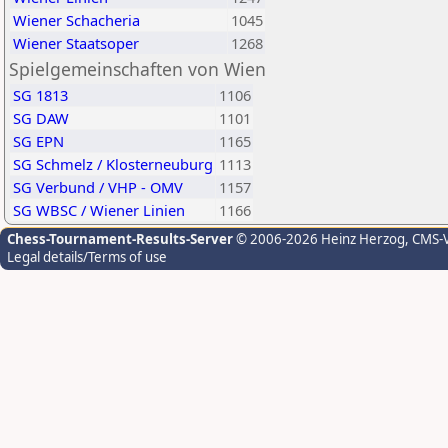
Wiener Schacheria
1045
Wiener Staatsoper
1268
Spielgemeinschaften von Wien
SG 1813
1106
SG DAW
1101
SG EPN
1165
SG Schmelz / Klosterneuburg
1113
SG Verbund / VHP - OMV
1157
SG WBSC / Wiener Linien
1166
Chess-Tournament-Results-Server
© 2006-2026 Heinz Herzog
, CMS-
Legal details/Terms of use