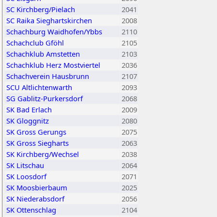
SC Kirchberg/Pielach
2041
SC Raika Sieghartskirchen
2008
Schachburg Waidhofen/Ybbs
2110
Schachclub Gföhl
2105
Schachklub Amstetten
2103
Schachklub Herz Mostviertel
2036
Schachverein Hausbrunn
2107
SCU Altlichtenwarth
2093
SG Gablitz-Purkersdorf
2068
SK Bad Erlach
2009
SK Gloggnitz
2080
SK Gross Gerungs
2075
SK Gross Siegharts
2063
SK Kirchberg/Wechsel
2038
SK Litschau
2064
SK Loosdorf
2071
SK Moosbierbaum
2025
SK Niederabsdorf
2056
SK Ottenschlag
2104