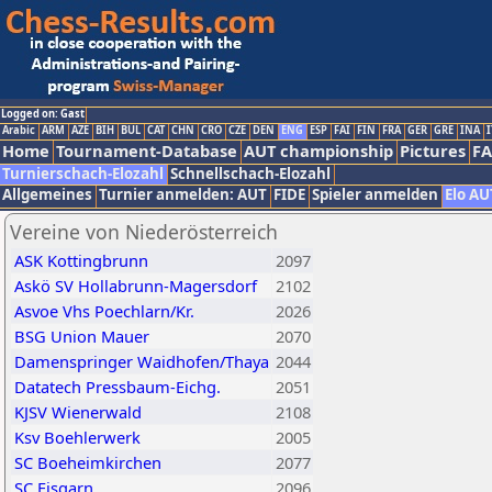
Logged on: Gast
Arabic
ARM
AZE
BIH
BUL
CAT
CHN
CRO
CZE
DEN
ENG
ESP
FAI
FIN
FRA
GER
GRE
INA
I
Home
Tournament-Database
AUT championship
Pictures
F
Turnierschach-Elozahl
Schnellschach-Elozahl
Allgemeines
Turnier anmelden: AUT
FIDE
Spieler anmelden
Elo AU
Vereine von Niederösterreich
ASK Kottingbrunn
2097
Askö SV Hollabrunn-Magersdorf
2102
Asvoe Vhs Poechlarn/Kr.
2026
BSG Union Mauer
2070
Damenspringer Waidhofen/Thaya
2044
Datatech Pressbaum-Eichg.
2051
KJSV Wienerwald
2108
Ksv Boehlerwerk
2005
SC Boeheimkirchen
2077
SC Eisgarn
2096