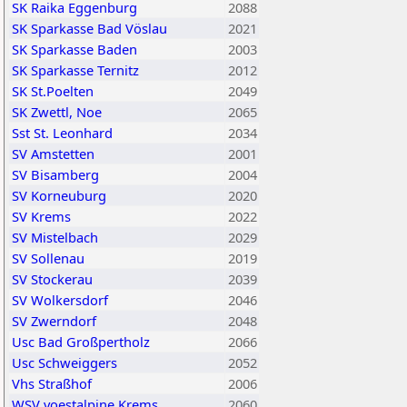
SK Raika Eggenburg
2088
SK Sparkasse Bad Vöslau
2021
SK Sparkasse Baden
2003
SK Sparkasse Ternitz
2012
SK St.Poelten
2049
SK Zwettl, Noe
2065
Sst St. Leonhard
2034
SV Amstetten
2001
SV Bisamberg
2004
SV Korneuburg
2020
SV Krems
2022
SV Mistelbach
2029
SV Sollenau
2019
SV Stockerau
2039
SV Wolkersdorf
2046
SV Zwerndorf
2048
Usc Bad Großpertholz
2066
Usc Schweiggers
2052
Vhs Straßhof
2006
WSV voestalpine Krems
2060