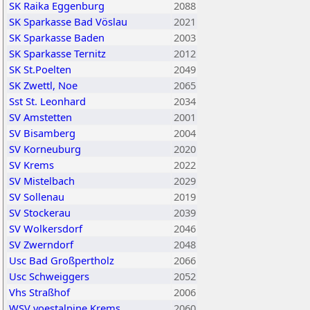
SK Raika Eggenburg
2088
SK Sparkasse Bad Vöslau
2021
SK Sparkasse Baden
2003
SK Sparkasse Ternitz
2012
SK St.Poelten
2049
SK Zwettl, Noe
2065
Sst St. Leonhard
2034
SV Amstetten
2001
SV Bisamberg
2004
SV Korneuburg
2020
SV Krems
2022
SV Mistelbach
2029
SV Sollenau
2019
SV Stockerau
2039
SV Wolkersdorf
2046
SV Zwerndorf
2048
Usc Bad Großpertholz
2066
Usc Schweiggers
2052
Vhs Straßhof
2006
WSV voestalpine Krems
2060