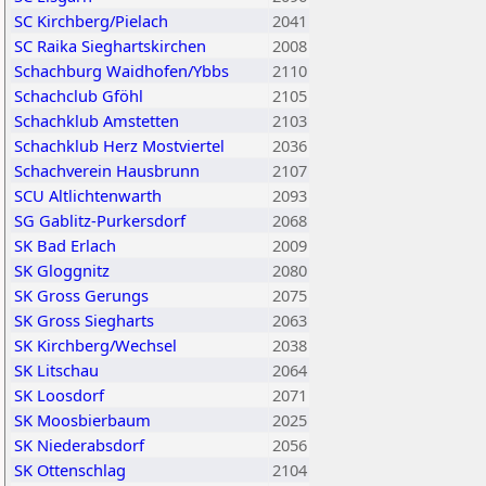
SC Kirchberg/Pielach
2041
SC Raika Sieghartskirchen
2008
Schachburg Waidhofen/Ybbs
2110
Schachclub Gföhl
2105
Schachklub Amstetten
2103
Schachklub Herz Mostviertel
2036
Schachverein Hausbrunn
2107
SCU Altlichtenwarth
2093
SG Gablitz-Purkersdorf
2068
SK Bad Erlach
2009
SK Gloggnitz
2080
SK Gross Gerungs
2075
SK Gross Siegharts
2063
SK Kirchberg/Wechsel
2038
SK Litschau
2064
SK Loosdorf
2071
SK Moosbierbaum
2025
SK Niederabsdorf
2056
SK Ottenschlag
2104