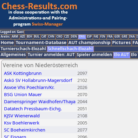
Logged on: Gast
Arabic
ARM
AZE
BIH
BUL
CAT
CHN
CRO
CZE
DEN
ENG
ESP
FAI
FIN
FRA
GER
GRE
INA
I
Home
Tournament-Database
AUT championship
Pictures
F
Turnierschach-Elozahl
Schnellschach-Elozahl
Allgemeines
Turnier anmelden: AUT
Spieler anmelden
Elo AUT
Elo
Vereine von Niederösterreich
ASK Kottingbrunn
2097
Askö SV Hollabrunn-Magersdorf
2102
Asvoe Vhs Poechlarn/Kr.
2026
BSG Union Mauer
2070
Damenspringer Waidhofen/Thaya
2044
Datatech Pressbaum-Eichg.
2051
KJSV Wienerwald
2108
Ksv Boehlerwerk
2005
SC Boeheimkirchen
2077
SC Eisgarn
2096