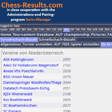
Logged on: Gast
Arabic
ARM
AZE
BIH
BUL
CAT
CHN
CRO
CZE
DEN
ENG
ESP
FAI
FIN
FRA
GER
GRE
INA
I
Home
Tournament-Database
AUT championship
Pictures
F
Turnierschach-Elozahl
Schnellschach-Elozahl
Allgemeines
Turnier anmelden: AUT
FIDE
Spieler anmelden
Elo AU
Vereine von Niederösterreich
ASK Kottingbrunn
2097
Askö SV Hollabrunn-Magersdorf
2102
Asvoe Vhs Poechlarn/Kr.
2026
BSG Union Mauer
2070
Damenspringer Waidhofen/Thaya
2044
Datatech Pressbaum-Eichg.
2051
KJSV Wienerwald
2108
Ksv Boehlerwerk
2005
SC Boeheimkirchen
2077
SC Eisgarn
2096