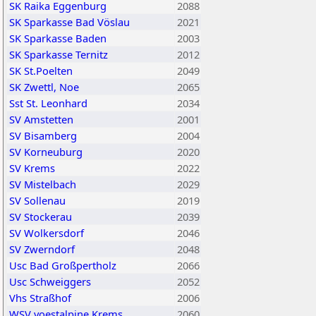
SK Raika Eggenburg
2088
SK Sparkasse Bad Vöslau
2021
SK Sparkasse Baden
2003
SK Sparkasse Ternitz
2012
SK St.Poelten
2049
SK Zwettl, Noe
2065
Sst St. Leonhard
2034
SV Amstetten
2001
SV Bisamberg
2004
SV Korneuburg
2020
SV Krems
2022
SV Mistelbach
2029
SV Sollenau
2019
SV Stockerau
2039
SV Wolkersdorf
2046
SV Zwerndorf
2048
Usc Bad Großpertholz
2066
Usc Schweiggers
2052
Vhs Straßhof
2006
WSV voestalpine Krems
2060