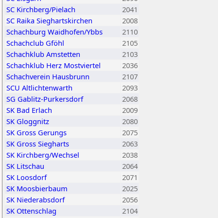
SC Kirchberg/Pielach
2041
SC Raika Sieghartskirchen
2008
Schachburg Waidhofen/Ybbs
2110
Schachclub Gföhl
2105
Schachklub Amstetten
2103
Schachklub Herz Mostviertel
2036
Schachverein Hausbrunn
2107
SCU Altlichtenwarth
2093
SG Gablitz-Purkersdorf
2068
SK Bad Erlach
2009
SK Gloggnitz
2080
SK Gross Gerungs
2075
SK Gross Siegharts
2063
SK Kirchberg/Wechsel
2038
SK Litschau
2064
SK Loosdorf
2071
SK Moosbierbaum
2025
SK Niederabsdorf
2056
SK Ottenschlag
2104