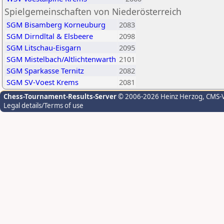
Spielgemeinschaften von Niederösterreich
SGM Bisamberg Korneuburg
2083
SGM Dirndltal & Elsbeere
2098
SGM Litschau-Eisgarn
2095
SGM Mistelbach/Altlichtenwarth
2101
SGM Sparkasse Ternitz
2082
SGM SV-Voest Krems
2081
Chess-Tournament-Results-Server
© 2006-2026 Heinz Herzog
, CMS-
Legal details/Terms of use