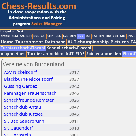
Logged on: Gast
Arabic
ARM
AZE
BIH
BUL
CAT
CHN
CRO
CZE
DEN
ENG
ESP
FAI
FIN
FRA
GER
GRE
INA
I
Home
Tournament-Database
AUT championship
Pictures
F
Turnierschach-Elozahl
Schnellschach-Elozahl
Allgemeines
Turnier anmelden: AUT
FIDE
Spieler anmelden
Elo AU
Vereine von Burgenland
ASV Nickelsdorf
3017
Blackburne Nickelsdorf
3037
Güssing Gardez
3042
Pamhagen Frauenschach
3046
Schachfreunde Kemeten
3026
Schachklub Antau
3047
Schachklub Kittsee
3045
SK Bad Sauerbrunn
3011
SK Gattendorf
3018
SK Hornstein
3001