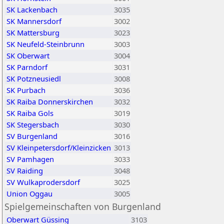
SK Lackenbach
3035
SK Mannersdorf
3002
SK Mattersburg
3023
SK Neufeld-Steinbrunn
3003
SK Oberwart
3004
SK Parndorf
3031
SK Potzneusiedl
3008
SK Purbach
3036
SK Raiba Donnerskirchen
3032
SK Raiba Gols
3019
SK Stegersbach
3030
SV Burgenland
3016
SV Kleinpetersdorf/Kleinzicken
3013
SV Pamhagen
3033
SV Raiding
3048
SV Wulkaprodersdorf
3025
Union Oggau
3005
Spielgemeinschaften von Burgenland
Oberwart Güssing
3103