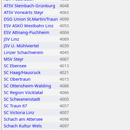
ATSV Steinbach-Grünburg
4048
ATSV Vorwärts Steyr
4063
DSG Union St.Martin/Traun
4099
ESV ASKÖ Westbahn Linz
4053
ESV Attnang-Puchheim
4004
JSV Linz
4089
JSV U. Mühlviertel
4039
Linzer Schachverein
4045
MSV Steyr
4087
SC Ebensee
4013
SC Haag/Hausruck
4021
SC Obertraun
4015
SC Ottensheim-Walding
4086
SC Region Vöcklatal
4066
SC Schwanenstadt
4005
SC Traun 67
4057
SC Victoria Linz
4007
Schach am Attersee
4098
Schach Kultur Wels
4097