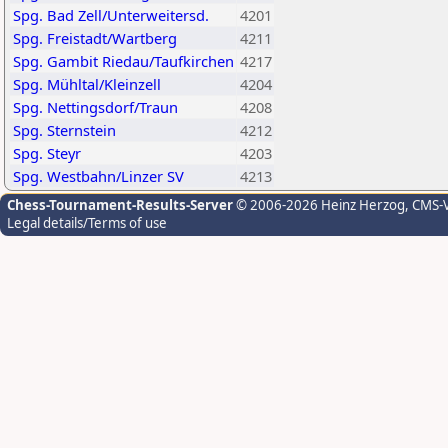
Spg. Bad Zell/Unterweitersd.
4201
Spg. Freistadt/Wartberg
4211
Spg. Gambit Riedau/Taufkirchen
4217
Spg. Mühltal/Kleinzell
4204
Spg. Nettingsdorf/Traun
4208
Spg. Sternstein
4212
Spg. Steyr
4203
Spg. Westbahn/Linzer SV
4213
Chess-Tournament-Results-Server
© 2006-2026 Heinz Herzog
, CMS-
Legal details/Terms of use