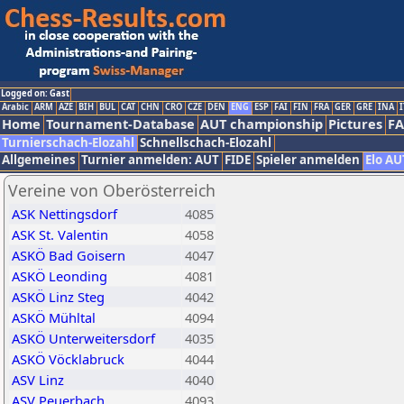
Logged on: Gast
Arabic
ARM
AZE
BIH
BUL
CAT
CHN
CRO
CZE
DEN
ENG
ESP
FAI
FIN
FRA
GER
GRE
INA
I
Home
Tournament-Database
AUT championship
Pictures
F
Turnierschach-Elozahl
Schnellschach-Elozahl
Allgemeines
Turnier anmelden: AUT
FIDE
Spieler anmelden
Elo AU
Vereine von Oberösterreich
ASK Nettingsdorf
4085
ASK St. Valentin
4058
ASKÖ Bad Goisern
4047
ASKÖ Leonding
4081
ASKÖ Linz Steg
4042
ASKÖ Mühltal
4094
ASKÖ Unterweitersdorf
4035
ASKÖ Vöcklabruck
4044
ASV Linz
4040
ASV Peuerbach
4093