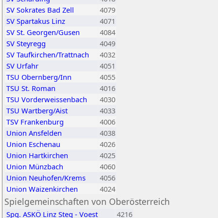
SV Sokrates Bad Zell
4079
SV Spartakus Linz
4071
SV St. Georgen/Gusen
4084
SV Steyregg
4049
SV Taufkirchen/Trattnach
4032
SV Urfahr
4051
TSU Obernberg/Inn
4055
TSU St. Roman
4016
TSU Vorderweissenbach
4030
TSU Wartberg/Aist
4033
TSV Frankenburg
4006
Union Ansfelden
4038
Union Eschenau
4026
Union Hartkirchen
4025
Union Münzbach
4060
Union Neuhofen/Krems
4056
Union Waizenkirchen
4024
Spielgemeinschaften von Oberösterreich
Spg. ASKÖ Linz Steg - Voest
4216