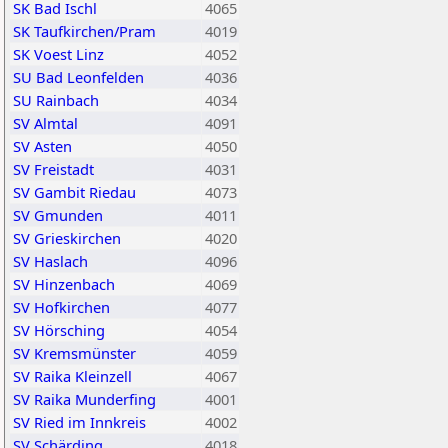
SK Bad Ischl
4065
SK Taufkirchen/Pram
4019
SK Voest Linz
4052
SU Bad Leonfelden
4036
SU Rainbach
4034
SV Almtal
4091
SV Asten
4050
SV Freistadt
4031
SV Gambit Riedau
4073
SV Gmunden
4011
SV Grieskirchen
4020
SV Haslach
4096
SV Hinzenbach
4069
SV Hofkirchen
4077
SV Hörsching
4054
SV Kremsmünster
4059
SV Raika Kleinzell
4067
SV Raika Munderfing
4001
SV Ried im Innkreis
4002
SV Schärding
4018