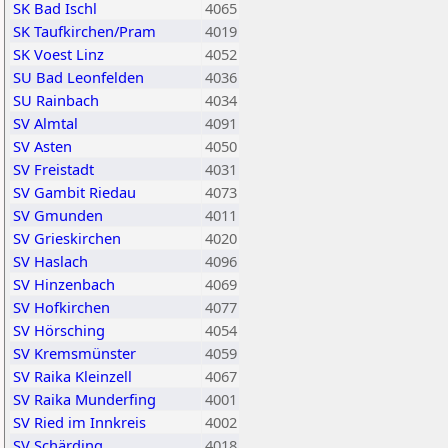
SK Bad Ischl
4065
SK Taufkirchen/Pram
4019
SK Voest Linz
4052
SU Bad Leonfelden
4036
SU Rainbach
4034
SV Almtal
4091
SV Asten
4050
SV Freistadt
4031
SV Gambit Riedau
4073
SV Gmunden
4011
SV Grieskirchen
4020
SV Haslach
4096
SV Hinzenbach
4069
SV Hofkirchen
4077
SV Hörsching
4054
SV Kremsmünster
4059
SV Raika Kleinzell
4067
SV Raika Munderfing
4001
SV Ried im Innkreis
4002
SV Schärding
4018