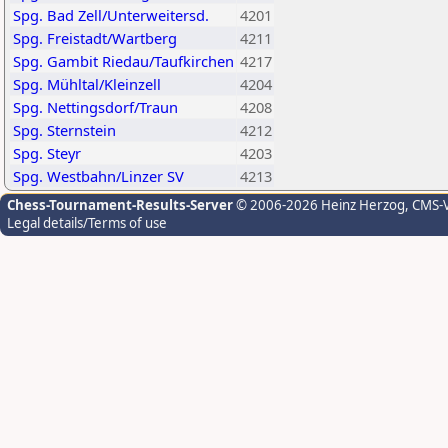
Spg. Bad Zell/Unterweitersd.
4201
Spg. Freistadt/Wartberg
4211
Spg. Gambit Riedau/Taufkirchen
4217
Spg. Mühltal/Kleinzell
4204
Spg. Nettingsdorf/Traun
4208
Spg. Sternstein
4212
Spg. Steyr
4203
Spg. Westbahn/Linzer SV
4213
Chess-Tournament-Results-Server
© 2006-2026 Heinz Herzog
, CMS-
Legal details/Terms of use