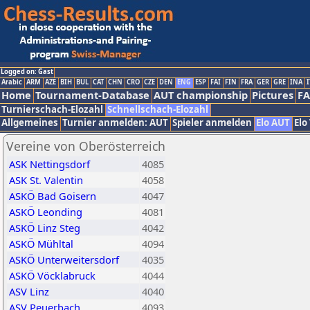
Logged on: Gast
Arabic
ARM
AZE
BIH
BUL
CAT
CHN
CRO
CZE
DEN
ENG
ESP
FAI
FIN
FRA
GER
GRE
INA
I
Home
Tournament-Database
AUT championship
Pictures
F
Turnierschach-Elozahl
Schnellschach-Elozahl
Allgemeines
Turnier anmelden: AUT
Spieler anmelden
Elo AUT
Elo
Vereine von Oberösterreich
ASK Nettingsdorf
4085
ASK St. Valentin
4058
ASKÖ Bad Goisern
4047
ASKÖ Leonding
4081
ASKÖ Linz Steg
4042
ASKÖ Mühltal
4094
ASKÖ Unterweitersdorf
4035
ASKÖ Vöcklabruck
4044
ASV Linz
4040
ASV Peuerbach
4093