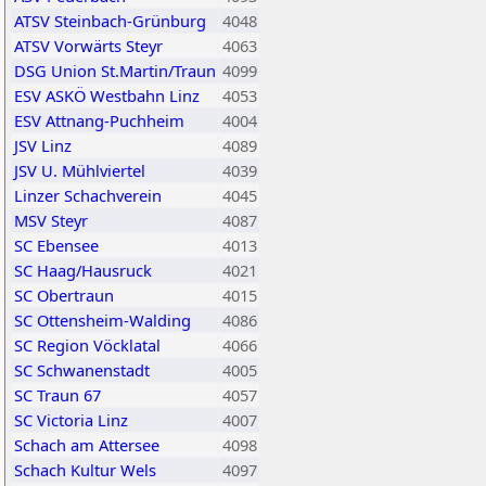
ATSV Steinbach-Grünburg
4048
ATSV Vorwärts Steyr
4063
DSG Union St.Martin/Traun
4099
ESV ASKÖ Westbahn Linz
4053
ESV Attnang-Puchheim
4004
JSV Linz
4089
JSV U. Mühlviertel
4039
Linzer Schachverein
4045
MSV Steyr
4087
SC Ebensee
4013
SC Haag/Hausruck
4021
SC Obertraun
4015
SC Ottensheim-Walding
4086
SC Region Vöcklatal
4066
SC Schwanenstadt
4005
SC Traun 67
4057
SC Victoria Linz
4007
Schach am Attersee
4098
Schach Kultur Wels
4097