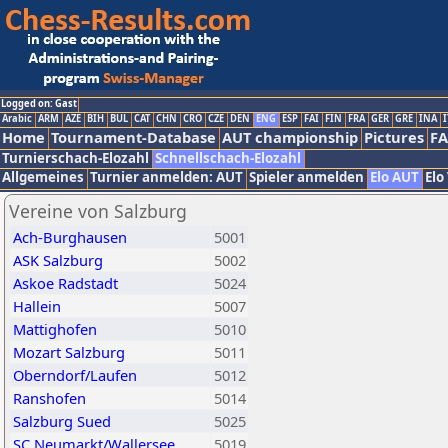
Logged on: Gast
Arabic
ARM
AZE
BIH
BUL
CAT
CHN
CRO
CZE
DEN
ENG
ESP
FAI
FIN
FRA
GER
GRE
INA
I
Home
Tournament-Database
AUT championship
Pictures
F
Turnierschach-Elozahl
Schnellschach-Elozahl
Allgemeines
Turnier anmelden: AUT
Spieler anmelden
Elo AUT
Elo
Vereine von Salzburg
Ach-Burghausen
5001
ASK Salzburg
5002
Askoe Radstadt
5024
Hallein
5007
Mattighofen
5010
Mozart Salzburg
5011
Oberndorf/Laufen
5012
Ranshofen
5014
Salzburg Sued
5025
SC Neumarkt/Wallersee
5019