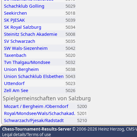
Schachklub Golling
5029
Seekirchen
5018
SK PJESAK
5039
SK Royal Salzburg
5034
Steinitz Schach Akademie
5008
SV Schwarzach
5035
SW Wals-Siezenheim
5042
Taxenbach
5020
Tvn Thalgau/Mondsee
5032
Union Bergheim
5038
Union Schachklub Elsbethen
5043
Uttendorf
5023
Zell Am See
5026
Spielgemeinschaften von Salzburg
Mozart / Bergheim /Oberndorf
5200
Royal/Mondsee/Wals/Schachakad.
5201
Schwarzach/Pjesak/Radstadt
5210
Chess-Tournament-Results-Server
© 2006-2026 Heinz Herzog
, CMS-
Legal details/Terms of use