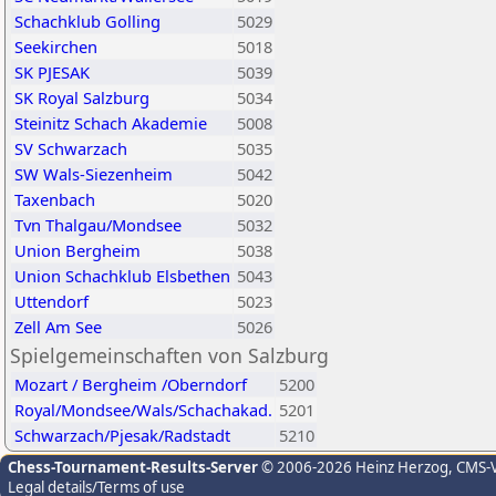
Schachklub Golling
5029
Seekirchen
5018
SK PJESAK
5039
SK Royal Salzburg
5034
Steinitz Schach Akademie
5008
SV Schwarzach
5035
SW Wals-Siezenheim
5042
Taxenbach
5020
Tvn Thalgau/Mondsee
5032
Union Bergheim
5038
Union Schachklub Elsbethen
5043
Uttendorf
5023
Zell Am See
5026
Spielgemeinschaften von Salzburg
Mozart / Bergheim /Oberndorf
5200
Royal/Mondsee/Wals/Schachakad.
5201
Schwarzach/Pjesak/Radstadt
5210
Chess-Tournament-Results-Server
© 2006-2026 Heinz Herzog
, CMS-
Legal details/Terms of use