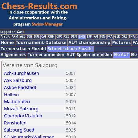
Logged on: Gast
Arabic
ARM
AZE
BIH
BUL
CAT
CHN
CRO
CZE
DEN
ENG
ESP
FAI
FIN
FRA
GER
GRE
INA
I
Home
Tournament-Database
AUT championship
Pictures
F
Turnierschach-Elozahl
Schnellschach-Elozahl
Allgemeines
Turnier anmelden: AUT
Spieler anmelden
Elo AUT
Elo
Vereine von Salzburg
Ach-Burghausen
5001
ASK Salzburg
5002
Askoe Radstadt
5024
Hallein
5007
Mattighofen
5010
Mozart Salzburg
5011
Oberndorf/Laufen
5012
Ranshofen
5014
Salzburg Sued
5025
SC Neumarkt/Wallersee
5019