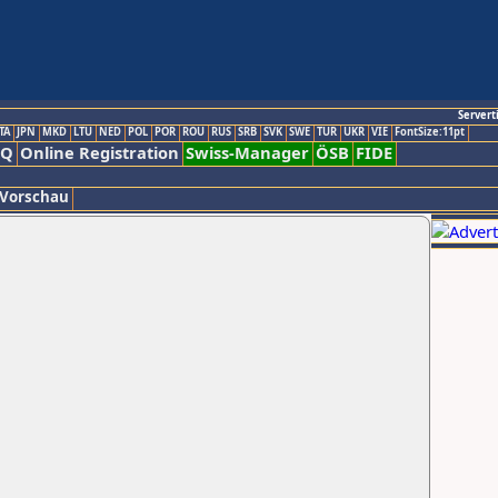
Servert
TA
JPN
MKD
LTU
NED
POL
POR
ROU
RUS
SRB
SVK
SWE
TUR
UKR
VIE
FontSize:11pt
AQ
Online Registration
Swiss-Manager
ÖSB
FIDE
 Vorschau