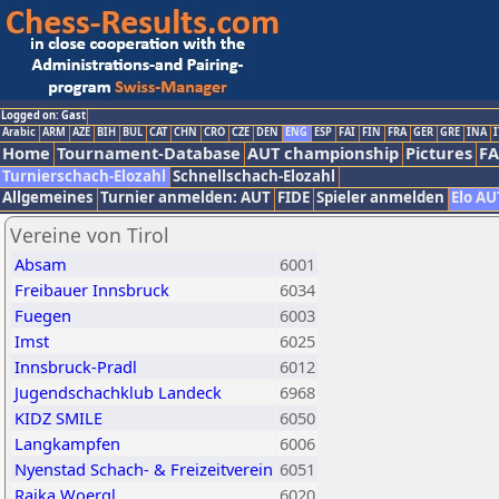
Logged on: Gast
Arabic
ARM
AZE
BIH
BUL
CAT
CHN
CRO
CZE
DEN
ENG
ESP
FAI
FIN
FRA
GER
GRE
INA
I
Home
Tournament-Database
AUT championship
Pictures
F
Turnierschach-Elozahl
Schnellschach-Elozahl
Allgemeines
Turnier anmelden: AUT
FIDE
Spieler anmelden
Elo AU
Vereine von Tirol
Absam
6001
Freibauer Innsbruck
6034
Fuegen
6003
Imst
6025
Innsbruck-Pradl
6012
Jugendschachklub Landeck
6968
KIDZ SMILE
6050
Langkampfen
6006
Nyenstad Schach- & Freizeitverein
6051
Raika Woergl
6020