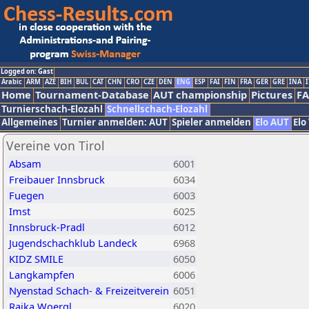
Logged on: Gast
Arabic
ARM
AZE
BIH
BUL
CAT
CHN
CRO
CZE
DEN
ENG
ESP
FAI
FIN
FRA
GER
GRE
INA
I
Home
Tournament-Database
AUT championship
Pictures
F
Turnierschach-Elozahl
Schnellschach-Elozahl
Allgemeines
Turnier anmelden: AUT
Spieler anmelden
Elo AUT
Elo
Vereine von Tirol
Absam
6001
Freibauer Innsbruck
6034
Fuegen
6003
Imst
6025
Innsbruck-Pradl
6012
Jugendschachklub Landeck
6968
KIDZ SMILE
6050
Langkampfen
6006
Nyenstad Schach- & Freizeitverein
6051
Raika Woergl
6020