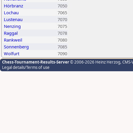
Hörbranz
7050
Lochau
7065
Lustenau
7070
Nenzing
7075
Raggal
7078
Rankweil
7080
Sonnenberg
7085
Wolfurt
7090
Chess-Tournament-Results-Server
© 2006-2026 Heinz Herzog
, CMS-
Legal details/Terms of use