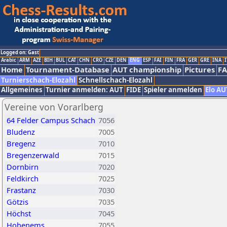
Logged on: Gast
Arabic
ARM
AZE
BIH
BUL
CAT
CHN
CRO
CZE
DEN
ENG
ESP
FAI
FIN
FRA
GER
GRE
INA
I
Home
Tournament-Database
AUT championship
Pictures
F
Turnierschach-Elozahl
Schnellschach-Elozahl
Allgemeines
Turnier anmelden: AUT
FIDE
Spieler anmelden
Elo AU
Vereine von Vorarlberg
64 Felder Campus Schach
7056
Bludenz
7005
Bregenz
7010
Bregenzerwald
7015
Dornbirn
7020
Feldkirch
7025
Frastanz
7030
Götzis
7035
Höchst
7045
Hohenems
7055