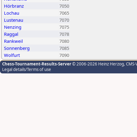
Hörbranz
7050
Lochau
7065
Lustenau
7070
Nenzing
7075
Raggal
7078
Rankweil
7080
Sonnenberg
7085
Wolfurt
7090
Chess-Tournament-Results-Server
© 2006-2026 Heinz Herzog
, CMS-
Legal details/Terms of use