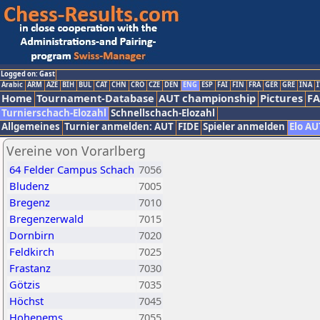
Logged on: Gast
Arabic
ARM
AZE
BIH
BUL
CAT
CHN
CRO
CZE
DEN
ENG
ESP
FAI
FIN
FRA
GER
GRE
INA
I
Home
Tournament-Database
AUT championship
Pictures
F
Turnierschach-Elozahl
Schnellschach-Elozahl
Allgemeines
Turnier anmelden: AUT
FIDE
Spieler anmelden
Elo AU
Vereine von Vorarlberg
64 Felder Campus Schach
7056
Bludenz
7005
Bregenz
7010
Bregenzerwald
7015
Dornbirn
7020
Feldkirch
7025
Frastanz
7030
Götzis
7035
Höchst
7045
Hohenems
7055