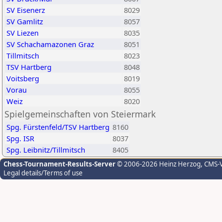
SV Eisenerz
8029
SV Gamlitz
8057
SV Liezen
8035
SV Schachamazonen Graz
8051
Tillmitsch
8023
TSV Hartberg
8048
Voitsberg
8019
Vorau
8055
Weiz
8020
Spielgemeinschaften von Steiermark
Spg. Fürstenfeld/TSV Hartberg
8160
Spg. ISR
8037
Spg. Leibnitz/Tillmitsch
8405
Chess-Tournament-Results-Server
© 2006-2026 Heinz Herzog
, CMS-
Legal details/Terms of use