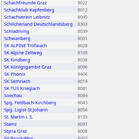
Schachfreunde Graz
8022
Schachklub Kapfenberg
8012
Schachverein Leibnitz
8045
Schilcherland Deutschlandsberg
8303
Schladming
8039
Schwanberg
8001
SK ALPINE Trofaiach
8028
SK Alpine Zeltweg
8105
SK Kindberg
8038
SK Königsgambit Graz
8096
SK Phönix
8406
SK Semriach
8014
SK TUS Krieglach
8081
Soechau
8084
Spg. Feldbach-Kirchberg
8043
Spg. Ligist-St.Johann
8056
St. Martin i. S.
8133
Stainz
8091
Styria Graz
8008
SV Bruck/Mur
8007