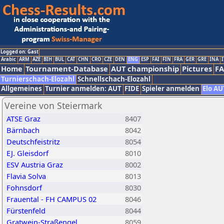
Logged on: Gast
Arabic
ARM
AZE
BIH
BUL
CAT
CHN
CRO
CZE
DEN
ENG
ESP
FAI
FIN
FRA
GER
GRE
INA
I
Home
Tournament-Database
AUT championship
Pictures
F
Turnierschach-Elozahl
Schnellschach-Elozahl
Allgemeines
Turnier anmelden: AUT
FIDE
Spieler anmelden
Elo AU
Vereine von Steiermark
ATSE Graz
8407
Bärnbach
8042
Deutschfeistritz
8054
EJ. Gleisdorf
8010
ESV Austria Graz
8002
Flavia Solva
8013
Fohnsdorf
8030
Frauental - FH CAMPUS 02
8046
Fürstenfeld
8044
Gratwein-Straßengel
8059