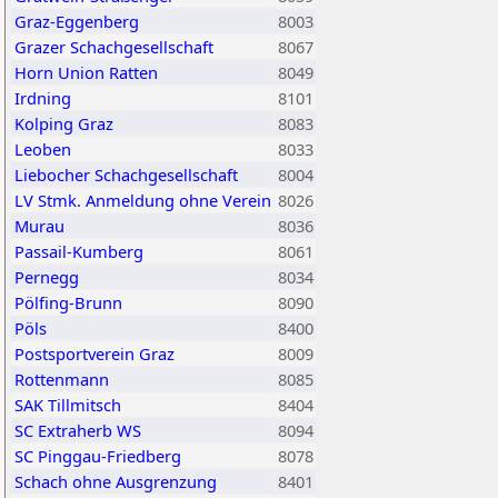
Graz-Eggenberg
8003
Grazer Schachgesellschaft
8067
Horn Union Ratten
8049
Irdning
8101
Kolping Graz
8083
Leoben
8033
Liebocher Schachgesellschaft
8004
LV Stmk. Anmeldung ohne Verein
8026
Murau
8036
Passail-Kumberg
8061
Pernegg
8034
Pölfing-Brunn
8090
Pöls
8400
Postsportverein Graz
8009
Rottenmann
8085
SAK Tillmitsch
8404
SC Extraherb WS
8094
SC Pinggau-Friedberg
8078
Schach ohne Ausgrenzung
8401