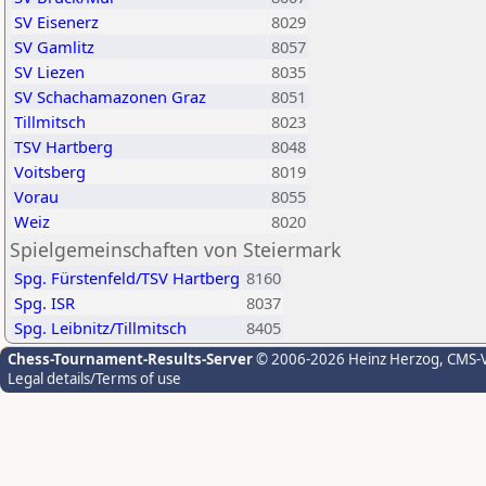
SV Eisenerz
8029
SV Gamlitz
8057
SV Liezen
8035
SV Schachamazonen Graz
8051
Tillmitsch
8023
TSV Hartberg
8048
Voitsberg
8019
Vorau
8055
Weiz
8020
Spielgemeinschaften von Steiermark
Spg. Fürstenfeld/TSV Hartberg
8160
Spg. ISR
8037
Spg. Leibnitz/Tillmitsch
8405
Chess-Tournament-Results-Server
© 2006-2026 Heinz Herzog
, CMS-
Legal details/Terms of use