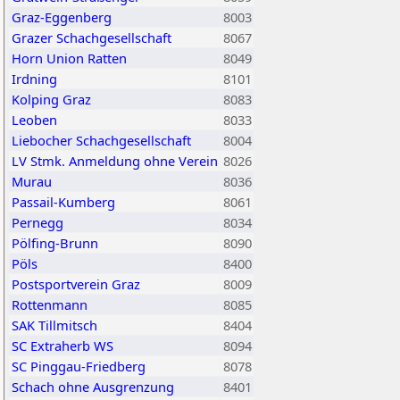
Graz-Eggenberg
8003
Grazer Schachgesellschaft
8067
Horn Union Ratten
8049
Irdning
8101
Kolping Graz
8083
Leoben
8033
Liebocher Schachgesellschaft
8004
LV Stmk. Anmeldung ohne Verein
8026
Murau
8036
Passail-Kumberg
8061
Pernegg
8034
Pölfing-Brunn
8090
Pöls
8400
Postsportverein Graz
8009
Rottenmann
8085
SAK Tillmitsch
8404
SC Extraherb WS
8094
SC Pinggau-Friedberg
8078
Schach ohne Ausgrenzung
8401