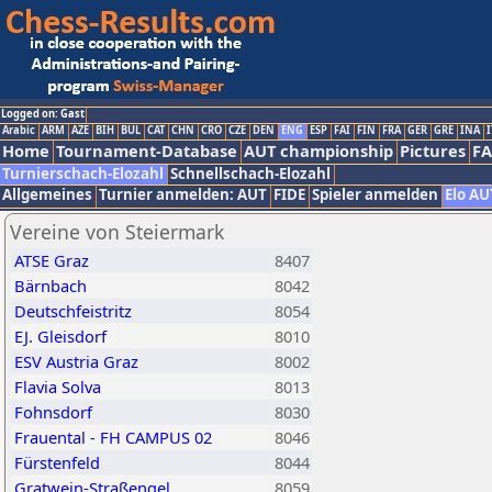
Logged on: Gast
Arabic
ARM
AZE
BIH
BUL
CAT
CHN
CRO
CZE
DEN
ENG
ESP
FAI
FIN
FRA
GER
GRE
INA
I
Home
Tournament-Database
AUT championship
Pictures
F
Turnierschach-Elozahl
Schnellschach-Elozahl
Allgemeines
Turnier anmelden: AUT
FIDE
Spieler anmelden
Elo AU
Vereine von Steiermark
ATSE Graz
8407
Bärnbach
8042
Deutschfeistritz
8054
EJ. Gleisdorf
8010
ESV Austria Graz
8002
Flavia Solva
8013
Fohnsdorf
8030
Frauental - FH CAMPUS 02
8046
Fürstenfeld
8044
Gratwein-Straßengel
8059