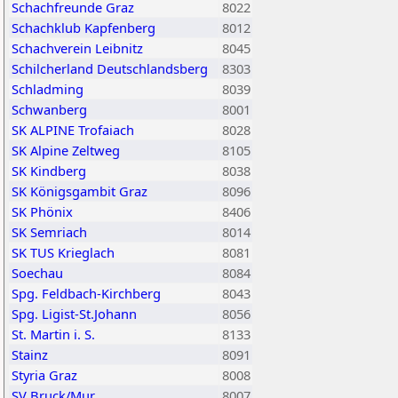
Schachfreunde Graz
8022
Schachklub Kapfenberg
8012
Schachverein Leibnitz
8045
Schilcherland Deutschlandsberg
8303
Schladming
8039
Schwanberg
8001
SK ALPINE Trofaiach
8028
SK Alpine Zeltweg
8105
SK Kindberg
8038
SK Königsgambit Graz
8096
SK Phönix
8406
SK Semriach
8014
SK TUS Krieglach
8081
Soechau
8084
Spg. Feldbach-Kirchberg
8043
Spg. Ligist-St.Johann
8056
St. Martin i. S.
8133
Stainz
8091
Styria Graz
8008
SV Bruck/Mur
8007